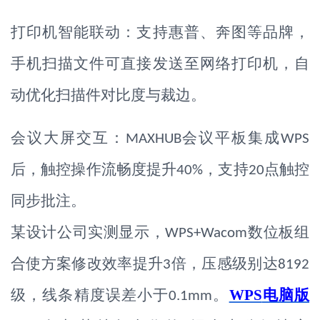
打印机智能联动：支持惠普、奔图等品牌，
手机扫描文件可直接发送至网络打印机，自
动优化扫描件对比度与裁边。
会议大屏交互：
会议平板集成
MAXHUB
WPS
后，触控操作流畅度提升
，支持
点触控
40%
20
同步批注。
某设计公司实测显示，
数位板组
WPS
+Wacom
合使方案修改效率提升
倍，压感级别达
3
8192
级，线条精度误差小于
。
WPS
电脑版
0.1mm