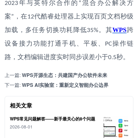
年与英特尔合作的
混合办公解决方
2023
“
案
，在
代酷睿处理器上实现百页文档秒级
”
12
加载，多任务切换功耗降低
。其
WPS
跨
35%
设备接力功能打通手机、平板、
操作链
PC
路，文档编辑进度实时同步误差小于
秒。
0.5
上一篇:
WPS开源生态：共建国产办公软件未来
下一篇:
WPS AI实验室：重新定义智能办公边界
相关文章
WPS常见问题解答——新手最关心的8个问题
2026-08-01