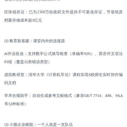
区块链存证：已为
2300
万份政府文件提供不可篡改存证，节省纸质
档案存储成本超
亿元
3
教育新基建：课堂内外的连接器
(2)
作业批改：支持数学公式推导检查（准确率
）、英语作文语法
AI
92%
纠错（覆盖
类错误类型）
32
虚拟教研室：清华大学《计算机导论》课程实现
校师生实时协作编
6
码文档
学术合规助手：自动生成参考文献格式（兼容
、
、
GB/T 7714
APA
MLA
等
种标准）
12
小微企业赋能：一个人就是一支队伍
(3)