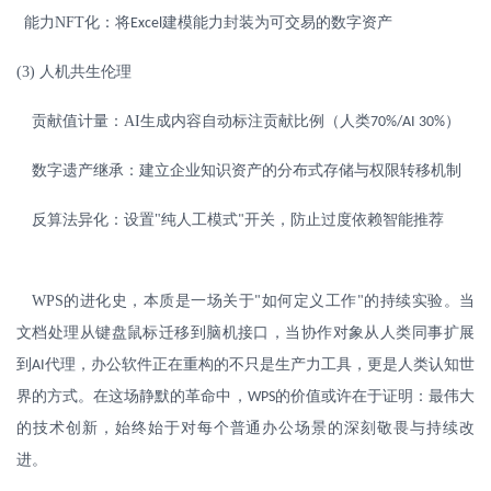
能力
NFT
化：将
建模能力封装为可交易的数字资产
Excel
(3)
人机共生伦理
贡献值计量：
AI
生成内容自动标注贡献比例（人类
）
70%/AI 30%
数字遗产继承：建立企业知识资产的分布式存储与权限转移机制
反算法异化：设置
"
纯人工模式
开关，防止过度依赖智能推荐
"
WPS
的进化史，本质是一场关于
如何定义工作
的持续实验。当
"
"
文档处理从键盘鼠标迁移到脑机接口，当协作对象从人类同事扩展
到
代理，办公软件正在重构的不只是生产力工具，更是人类认知世
AI
界的方式。在这场静默的革命中，
的价值或许在于证明：最伟大
WPS
的技术创新，始终始于对每个普通办公场景的深刻敬畏与持续改
进。