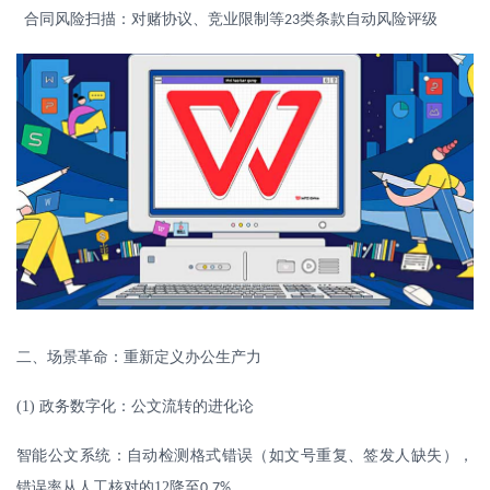
合同风险扫描：对赌协议、竞业限制等
类条款自动风险评级
23
二、
场景革命：重新定义办公生产力
(1)
政务数字化：公文流转的进化论
智能公文系统：自动检测格式错误（如文号重复、签发人缺失），
错误率从人工核对的
12
降至
0.7%