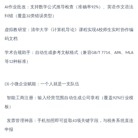
作业批改：支持数学公式推导检查（准确率
）、英语作文语法
AI
92%
纠错（覆盖
类错误类型）
32
虚拟教研室：清华大学《计算机导论》课程实现
校师生实时协作编
6
码文档
学术合规助手：自动生成参考文献格式（兼容
、
、
GB/T 7714
APA
MLA
等
种标准）
12
小微企业赋能：一个人就是一支队伍
(3)
智能工商注册：输入经营范围自动生成公司章程（覆盖
行业模
92%
板）
发票管理神器：手机拍照即可提取
项关键字段，与税务系统直连
43
申报