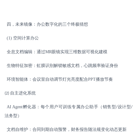
四
，
未来镜像：办公数字化的三个终极猜想
(1)
空间计算办公
全息文档编辑：通过
MR
眼镜实现三维数据可视化建模
生物特征加密：虹膜识别解锁敏感文档，心跳频率验证身份
环境智能体：会议室自动调节灯光亮度配合
PPT
播放节奏
自主进化系统
(2)
AI Agent
孵化器：每个用户可训练专属办公助手（销售型
设计型
/
/
法务型）
文档自维护：合同到期自动预警，财务报告随法规变化动态更新