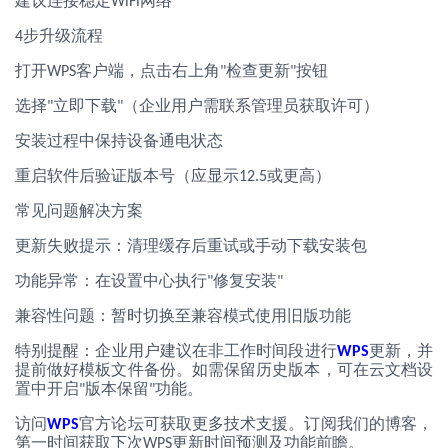
建议连接稳定
网络
WiFi
步升级流程
4
打开
客户端，点击右上角
检查更新
按钮
WPS
"
"
选择
立即下载
（企业用户需联系管理员获取许可）
"
"
安装过程中保持设备通电状态
重启软件后验证版本号（应显示
或更高）
12.5
常见问题解决方案
更新失败提示：清理缓存后重试或手动下载安装包
功能异常：在设置中心执行
修复安装
"
"
兼容性问题：暂时切换至兼容模式使用旧版功能
特别提醒：企业用户建议在非工作时间段进行
更新，并
WPS
提前做好模板文件备份。如需保留历史版本，可在云文档设
置中开启
版本保留
功能。
"
"
访问
官方论坛可获取更多技术支援。订阅我们的博客，
WPS
第一时间获取下次
更新时间预测及功能前瞻。
WPS