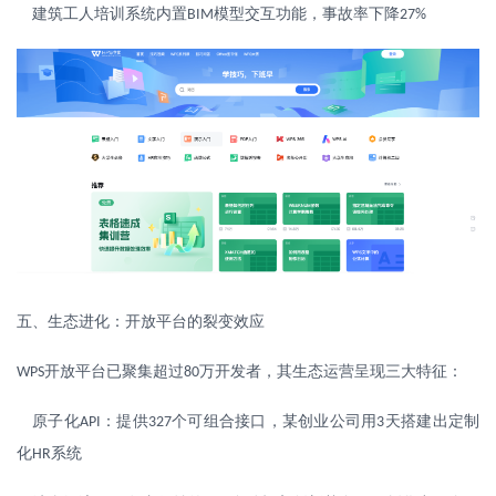
建筑工人培训系统内置
模型交互功能，事故率下降
BIM
27%
五、生态进化：开放平台的裂变效应
开放平台已聚集超过
万开发者，其生态运营呈现三大特征：
WPS
80
原子化
：提供
个可组合接口，某创业公司用
天搭建出定制
API
327
3
化
系统
HR