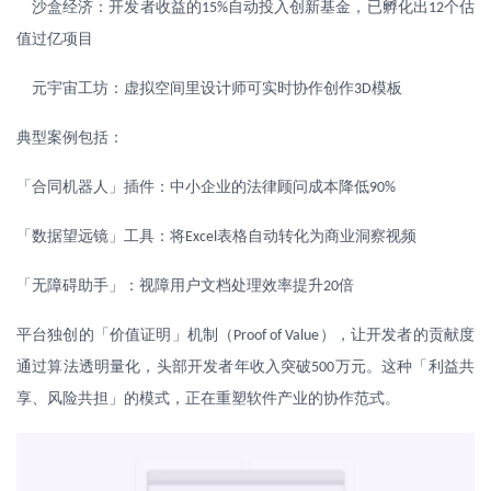
沙盒经济：开发者收益的
自动投入创新基金，已孵化出
个估
15%
12
值过亿项目
元宇宙工坊：虚拟空间里设计师可实时协作创作
模板
3D
典型案例包括：
「合同机器人」插件：中小企业的法律顾问成本降低
90%
「数据望远镜」工具：将
表格自动转化为商业洞察视频
Excel
「无障碍助手」：视障用户文档处理效率提升
倍
20
平台独创的「价值证明」机制（
），让开发者的贡献度
Proof of Value
通过算法透明量化，头部开发者年收入突破
万元。这种「利益共
500
享、风险共担」的模式，正在重塑软件产业的协作范式。