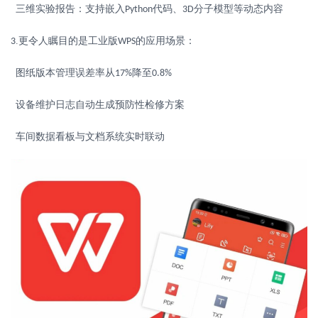
三维实验报告：支持嵌入
代码、
分子模型等动态内容
Python
3D
.
更令人瞩目的是工业版
的应用场景：
3
WPS
图纸版本管理误差率从
降至
17%
0.8%
设备维护日志自动生成预防性检修方案
车间数据看板与文档系统实时联动