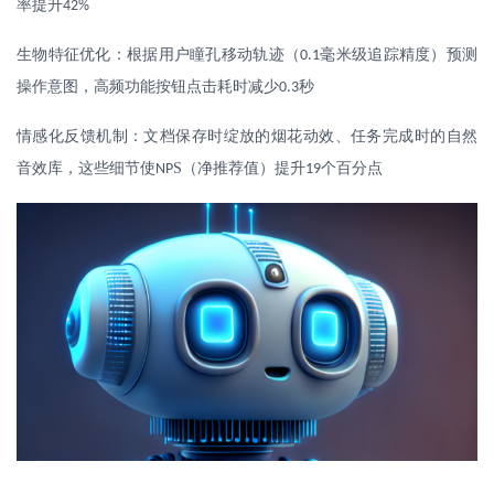
率提升
42%
生物特征优化：根据用户瞳孔移动轨迹（
毫米级追踪精度）预测
0.1
操作意图，高频功能按钮点击耗时减少
秒
0.3
情感化反馈机制：文档保存时绽放的烟花动效、任务完成时的自然
音效库，这些细节使
S
（净推荐值）提升
个百分点
NP
19