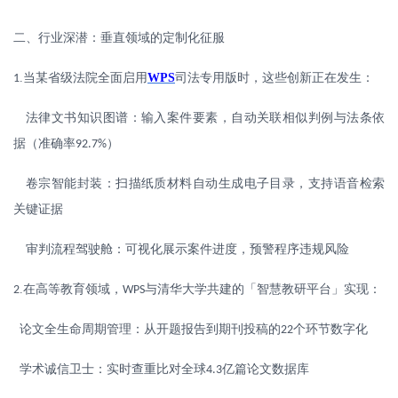
二、行业深潜：垂直领域的定制化征服
.
当某省级法院全面启用
WPS
司法专用版时，这些创新正在发生：
1
法律文书知识图谱：输入案件要素，自动关联相似判例与法条依
据（准确率
）
92.7%
卷宗智能封装：扫描纸质材料自动生成电子目录，支持语音检索
关键证据
审判流程驾驶舱：可视化展示案件进度，预警程序违规风险
.
在高等教育领域，
与清华大学共建的「智慧教研平台」实现：
2
WPS
论文全生命周期管理：从开题报告到期刊投稿的
个环节数字化
22
学术诚信卫士：实时查重比对全球
亿篇论文数据库
4.3