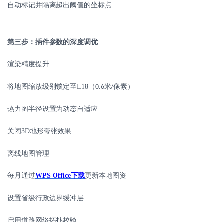
自动标记并隔离超出阈值的坐标点
第三步：插件参数的深度调优
渲染精度提升
将地图缩放级别锁定至
L18
（
米
像素）
0.6
/
热力图半径设置为动态自适应
关闭
3D
地形夸张效果
离线地图管理
每月通过
WPS Office
下载
更新本地图资
设置省级行政边界缓冲层
启用道路网络拓扑校验