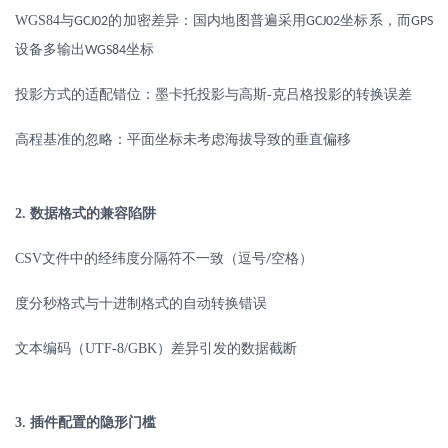
WGS84
与
的加密差异：国内地图普遍采用
坐标系，而
GCJ02
GCJ02
GPS
设备多输出
坐标
WGS84
投影方式的适配错位：墨卡托投影与高斯
-
克吕格投影的转换误差
高程基准的忽略：平面坐标未考虑海拔导致的垂直偏移
2.
数据格式的兼容陷阱
CSV
文件中的经纬度分隔符不一致（逗号
空格）
/
度分秒格式与十进制格式的自动转换错误
文本编码（
UTF-8/GBK
）差异引发的数据截断
3.
插件配置的隐形门槛