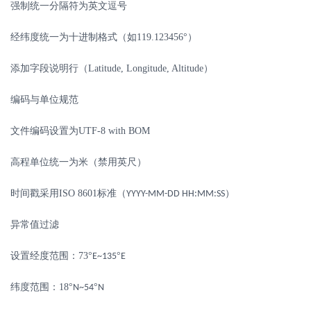
强制统一分隔符为英文逗号
经纬度统一为十进制格式（如
119.123456
°）
添加字段说明行（
Latitude, Longitude, Altitude
）
编码与单位规范
文件编码设置为
UTF-8 with BOM
高程单位统一为米（禁用英尺）
时间戳采用
ISO 8601
标准（
）
YYYY-MM-DD HH:MM:SS
异常值过滤
设置经度范围：
73
°
°
E~135
E
纬度范围：
18
°
°
N~54
N