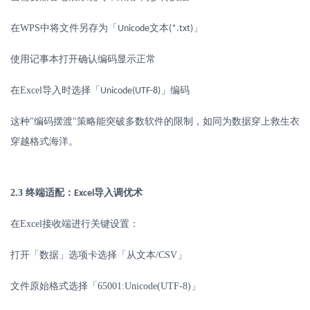
在
WPS
中将文件另存为「
文本
」
Unicode
(*.txt)
使用记事本打开确认编码显示正常
在
Excel
导入时选择「
」编码
Unicode(UTF-8)
这种
"
编码摆渡
策略能突破多数软件的限制，如同为数据穿上救生衣
"
穿越格式海洋。
2.3
终端适配：
导入调优术
Excel
在
Excel
接收端进行关键设置：
打开「数据」选项卡选择「从文本
/CSV
」
文件原始格式选择「
65001:Unicode(UTF-8)
」