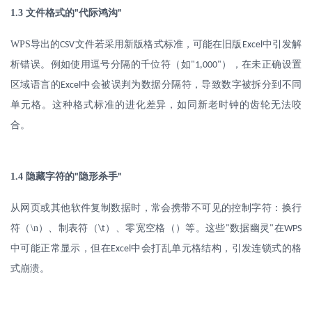
1.3
文件格式的
代际鸿沟
"
"
WPS
导出的
文件若采用新版格式标准，可能在旧版
中引发解
CSV
Excel
析错误。例如使用逗号分隔的千位符（如
），在未正确设置
"1,000"
区域语言的
中会被误判为数据分隔符，导致数字被拆分到不同
Excel
单元格。这种格式标准的进化差异，如同新老时钟的齿轮无法咬
合。
1.4
隐藏字符的
隐形杀手
"
"
从网页或其他软件复制数据时，常会携带不可见的控制字符：换行
符（
\n
）、制表符（
）、零宽空格（）等。这些
数据幽灵
在
\t
"
"
WPS
中可能正常显示，但在
中会打乱单元格结构，引发连锁式的格
Excel
式崩溃。