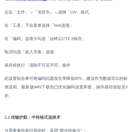
点击「文件」
→「另存为」→选择「
」格式
CSV
在「工具」下拉菜单选择「
Web
选项」
在「编码」选项卡勾选「始终以
UTF-8
保存」
取消勾选「嵌入字体」选项
保存前执行「清除不可见字符」操作
此设置组合拳可将编码问题发生率降低
80%
，建议作为数据导出的标
准流程。最新版
下载包已优化编码设置界面，操作路径缩短至
WPS
3
步。
2.2
传输护航：中转格式选择术
当需要兼容老旧系统时，采用
"
两步转换法
：
"