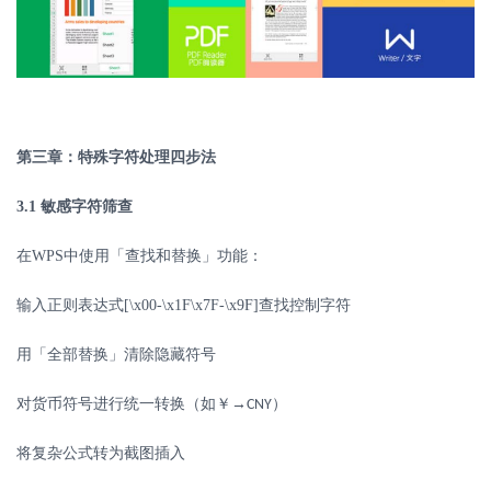
第三章：特殊字符处理四步法
3.1
敏感字符筛查
在
WPS
中使用「查找和替换」功能：
输入正则表达式
[\x00-\x1F\x7F-\x9F]
查找控制字符
用「全部替换」清除隐藏符号
对货币符号进行统一转换（如￥
→
）
CNY
将复杂公式转为截图插入