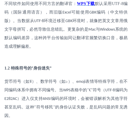
不同软件如同使用不同方言的翻译官：
WPS
下载
默认采用
UTF-8
编
码（国际通用语言），而旧版
可能使用
编码（中文特供
Excel
GBK
版）。当数据从
环境迁移至
环境时，就像把英文文章用俄
UTF-8
GBK
文字母拼写，必然导致信息错乱。更复杂的是
与
系统的
Mac
Windows
默认编码差异，这种跨平台传输如同让翻译官频繁切换口音，极易
造成理解偏差。
1.2
特殊符号的
身份迷失
"
"
货币符号（如
¥
）、数学符号（如≥）、
表情等特殊字符，在不
emoji
同编码体系中拥有不同编号。当
表格中的
€
符号（
编码为
WPS
"
"
UTF-8
）进入仅支持
编码的环境时，会被错误解析为其他字符
E282AC
ANSI
甚至乱码。这种
符号移民
的身份认证失败，是乱码问题的常见诱
"
"
因。