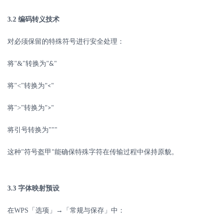
3.2
编码转义技术
对必须保留的特殊符号进行安全处理：
将
"&"
转换为
"&"
将
"<"
转换为
"<"
将
">"
转换为
">"
将引号转换为
"""
这种
"
符号盔甲
能确保特殊字符在传输过程中保持原貌。
"
3.3
字体映射预设
在
WPS
「选项」→「常规与保存」中：