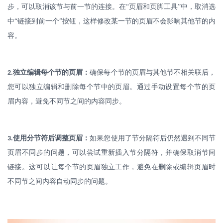
步，可以取消该节与前一节的连接。在
“页眉和页脚工具”中，取消选
中“链接到前一个”按钮，这样修改某一节的页眉不会影响其他节的内
容。
.
独立编辑每个节的页眉：
确保每个节的页眉与其他节不相关联后，
2
您可以独立编辑和删除每个节中的页眉。通过手动设置每个节的页
眉内容，避免不同节之间的内容同步。
.
使用分节符后调整页眉：
如果您使用了节分隔符后仍然遇到不同节
3
页眉不同步的问题，可以尝试重新插入节分隔符，并确保取消节间
链接。这可以让每个节的页眉独立工作，避免在删除或编辑页眉时
不同节之间内容自动同步的问题。