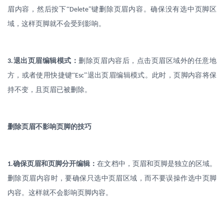
眉内容，然后按下
“
”键删除页眉内容。确保没有选中页脚区
Delete
域，这样页脚就不会受到影响。
.
退出页眉编辑模式：
删除页眉内容后，点击页眉区域外的任意地
3
方，或者使用快捷键
“
”退出页眉编辑模式。此时，页脚内容将保
Esc
持不变，且页眉已被删除。
删除页眉不影响页脚的技巧
.
确保页眉和页脚分开编辑：
在文档中，页眉和页脚是独立的区域。
1
删除页眉内容时，要确保只选中页眉区域，而不要误操作选中页脚
内容。这样就不会影响页脚内容。