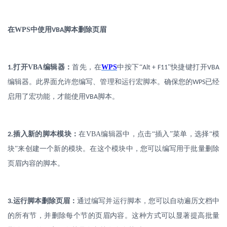
在
WPS
中使用
脚本删除页眉
VBA
.
打开
VBA
编辑器：
首先，在
WPS
中按下
“
”快捷键打开
1
Alt + F11
VBA
编辑器。此界面允许您编写、管理和运行宏脚本。确保您的
已经
WPS
启用了宏功能，才能使用
脚本。
VBA
.
插入新的脚本模块：
在
VBA
编辑器中，点击“插入”菜单，选择“模
2
块”来创建一个新的模块。在这个模块中，您可以编写用于批量删除
页眉内容的脚本。
.
运行脚本删除页眉：
通过编写并运行脚本，您可以自动遍历文档中
3
的所有节，并删除每个节的页眉内容。这种方式可以显著提高批量