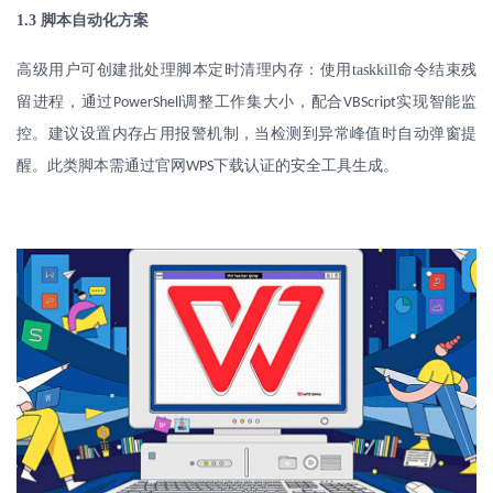
1.3
脚本自动化方案
高级用户可创建批处理脚本定时清理内存：使用
taskkill
命令结束残
留进程，通过
调整工作集大小，配合
实现智能监
PowerShell
VBScript
控。建议设置内存占用报警机制，当检测到异常峰值时自动弹窗提
醒。此类脚本需通过官网
下载认证的安全工具生成。
WPS