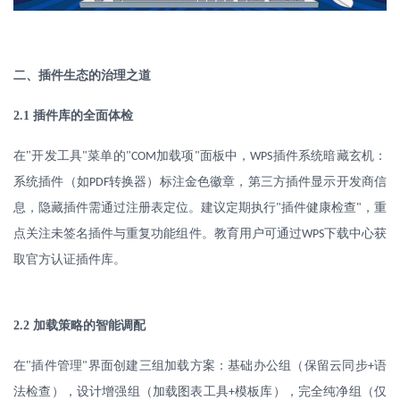
二、插件生态的治理之道
2.1
插件库的全面体检
在
"
开发工具
菜单的
加载项
面板中，
插件系统暗藏玄机：
"
"COM
"
WPS
系统插件（如
转换器）标注金色徽章，第三方插件显示开发商信
PDF
息，隐藏插件需通过注册表定位。建议定期执行
插件健康检查
，重
"
"
点关注未签名插件与重复功能组件。教育用户可通过
下载中心获
WPS
取官方认证插件库。
2.2
加载策略的智能调配
在
"
插件管理
界面创建三组加载方案：基础办公组（保留云同步
语
"
+
法检查），设计增强组（加载图表工具
模板库），完全纯净组（仅
+