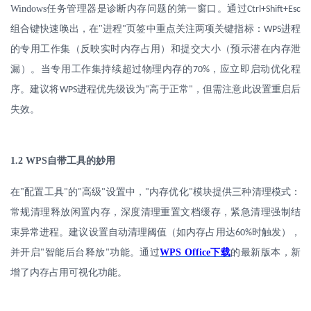
Windows
任务管理器是诊断内存问题的第一窗口。通过
Ctrl+Shift+Esc
组合键快速唤出，
在
"
进程
页签中重点关注两项关键指标：
进程
"
WPS
的专用工作集（反映实时内存占用）和提交大小（预示潜在内存泄
漏）。当专用工作集持续超过物理内存的
，应立即启动优化程
70%
序。建议将
进程优先级设为
高于正常
，但需注意此设置重启后
WPS
"
"
失效。
1.2 WPS
自带工具的妙用
在
"
配置工具
的
高级
设置中，
内存优化
模块提供三种清理模式：
"
"
"
"
"
常规清理释放闲置内存，深度清理重置文档缓存，紧急清理强制结
束异常进程。建议设置自动清理阈值（如内存占用达
时触发），
60%
并开启
智能后台释放
功能。通过
WPS Office
下载
的最新版本，新
"
"
增了内存占用可视化功能。