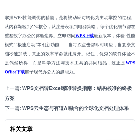
掌握
WPS
性能调优的精髓，是将被动应对转化为主动掌控的过程。
从内存颗粒到
核心，从注册表项到电源策略，每个优化细节都在
CPU
重塑数字办公的体验边界。立即访问
WPS
下载
最新版本，体验
"
性能
模式
极速启动
等创新功能——当每次点击都即时响应，当复杂文
""
"
档秒速加载，真正的效率革命就此展开。记住，优秀的软件体验不
是偶然所得，而是科学方法与技术工具的共同结晶，这正是
WPS
Office
下载
赋予现代办公人的超能力。
上一篇:
WPS文档转Excel精准转换指南：结构校准的终极
方案
下一篇:
WPS云生态与有道AI融合的全球化文档处理体系
相关文章