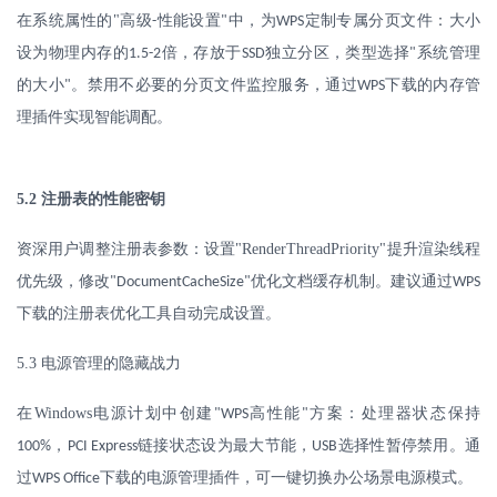
在系统属性的
"
高级
性能设置
中，为
定制专属分页文件：大小
-
"
WPS
设为物理内存的
倍，存放于
独立分区，类型选择
系统管理
1.5-2
SSD
"
的大小
。禁用不必要的分页文件监控服务，通过
下载的内存管
"
WPS
理插件实现智能调配。
5.2
注册表的性能密钥
资深用户调整注册表参数：设置
"RenderThreadPriority"
提升渲染线程
优先级，修改
优化文档缓存机制。建议通过
"DocumentCacheSize"
WPS
下载的注册表优化工具自动完成设置。
5.3
电源管理的隐藏战力
在
Windows
电源计划中创建
高性能
方案：处理器状态保持
"WPS
"
，
链接状态设为最大节能，
选择性暂停禁用。通
100%
PCI Express
USB
过
下载的电源管理插件，可一键切换办公场景电源模式。
WPS Office