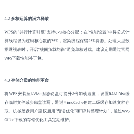
4.2
多核运算的潜力释放
WPS
的
并行计算引擎
支持
核心分配：在
性能设置
中将公式计
"
"
CPU
"
"
算线程设为逻辑核心数的
，渲染线程保留
资源。处理大型数
75%
25%
据透视表时，开启
核间负载均衡
避免单核过载。建议定期通过官网
"
"
下载性能补丁包。
WPS
4.3
存储介质的性能革命
将
WPS
安装至
固态硬盘可提升
倍加载速度，设置
缓
NVMe
3
RAM Disk
存临时文件减少磁盘读写，通过
创建二级缓存加速文档存
PrimoCache
取。机械硬盘用户建议启用
预读优化
和
碎片整理计划
，通过
"
"
"
"
WPS
下载的存储优化工具定期维护。
Office