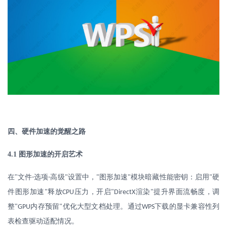
四、硬件加速的觉醒之路
4.1
图形加速的开启艺术
在
"
文件
选项
高级
设置中，
图形加速
模块暗藏性能密钥：启用
硬
-
-
"
"
"
"
件图形加速
释放
压力，开启
渲染
提升界面流畅度，调
"
CPU
"DirectX
"
整
内存预留
优化大型文档处理。通过
下载的显卡兼容性列
"GPU
"
WPS
表检查驱动适配情况。