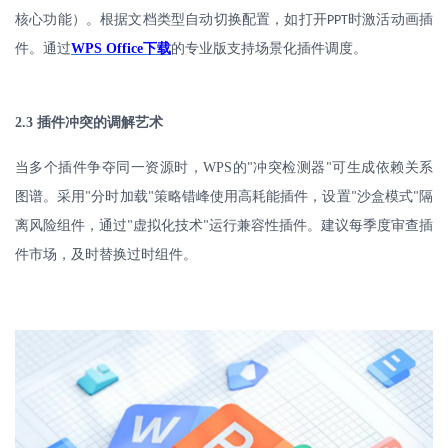
核心功能）。根据文档类型自动切换配置，如打开
时激活动画插
PPT
件
。
通过
WPS Office
下载
的专业版支持场景化插件调度。
2.3
插件冲突的调解艺术
当多个插件争夺同一资源时，
WPS
的
冲突检测器
可生成依赖关系
"
"
图谱。采用
分时加载
策略错峰使用高耗能插件，设置
沙盒模式
隔
"
"
"
"
离风险组件，通过
虚拟化技术
运行兼容性插件。建议每季度审查插
"
"
件市场，及时替换过时组件。