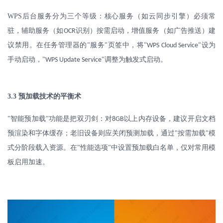
WPS
后台服务分为三个等级：核心服务（如云同步引擎）必须常
驻，辅助服务（如
识别）按需启动，增值服务（如广告推送）建
OCR
议禁用。在任务管理器的
服务
页签中，将
设为
"
"
"WPS Cloud Service"
手动启动，
调整为触发式启动。
"WPS Update Service"
3.3
预加载技术的平衡术
"
智能预加载
功能是把双刃剑：对
以上内存设备，建议开启文档
"
8GB
预渲染和字体缓存；老旧设备则应关闭预测加载，通过
按需加载
模
"
"
式分阶段载入资源。在
性能选项
中设置预加载白名单，仅对常用模
"
"
板启用加速。