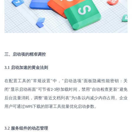
三、启动项的精准调控
3.1
启动加速的黄金法则
在配置工具的
"
常规设置
中，
启动选项
面板隐藏性能密钥：关
"
"
"
闭
显示启动画面
可节省
秒加载时间，禁用
自动检查更新
避免
"
"
2-3
"
"
后台流量消耗，调整
最近文档列表
为
条以内减少内存占用。企业
"
"
5
用户可通过
下载的部署工具批量优化启动参数。
WPS
3.2
服务组件的动态管理