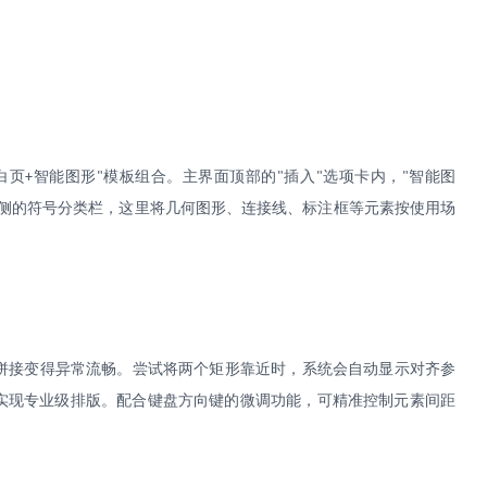
白页
智能图形
模板组合。主界面顶部的
插入
选项卡内，
智能图
+
"
"
"
"
侧的符号分类栏，这里将几何图形、连接线、标注框等元素按使用场
拼接变得异常流畅。尝试将两个矩形靠近时，系统会自动显示对齐参
实现专业级排版。配合键盘方向键的微调功能，可精准控制元素间距