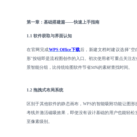
第一章：基础搭建篇
——快速上手指南
1.1
软件获取与界面认知
在官网完成
WPS Office
下载
后，新建文档时建议选择
"
空
形
按钮即是流程图创作的入口。初次使用者可重点关注左
"
景智能分组，比传统绘图软件节省
的素材查找时间。
50%
1.2
拖拽式布局系统
区别于其他软件的静态画布，
WPS
的智能吸附功能让图形
考线并激活磁吸效果，即使没有设计基础的用户也能轻松
至像素级别。