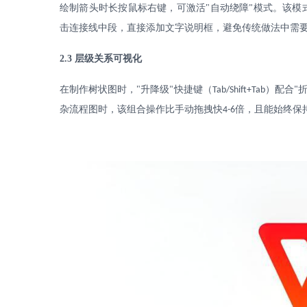
绘制箭头时长按鼠标右键，可激活
"
自动绕障
模式。该模
"
击连接线中段，直接添加文字说明框，避免传统做法中需
2.3
层级关系可视化
在制作树状图时，
"
升降级
快捷键（
）配合
"
Tab/Shift+Tab
"
杂流程图时，该组合操作比手动拖拽快
倍，且能始终保
4-6