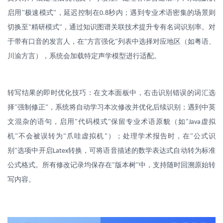
启用
"
极速模式
，延迟控制在
秒内；遇到专业术语密集的场景则
"
0.8
切换至
精研模式
，通过知识图谱关联技术提升专有名词识别率。对
"
"
于带有口音的发言人，在
方言强化
列表中选择对应地区（如粤语、
"
"
川渝方言），系统会加载特定声学模型进行适配。
转写结果的即时优化技巧：在文本面板中，右击识别错误的词汇选
择
"
强制修正
，系统将自动学习本次修改并优化后续识别；遇到中英
"
文混杂的语句，启用
代码模式
保留专业术语原貌（如
虚拟
"
"
"Java
机
不会被误转为
爪哇虚拟机
）；处理学术报告时，在
公式识
"
"
"
"
别
选项中开启
转换，可将语音描述的数学表达式自动转为标准
"
Latex
公式格式。所有修改记录均保存在
版本树
中，支持随时回溯原始转
"
"
写内容。