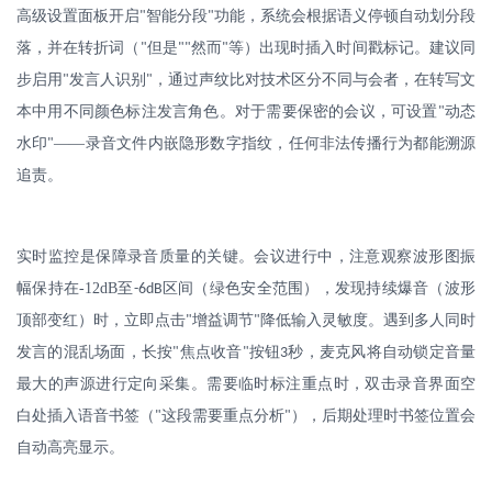
高级设置面板开启
智能分段
功能，系统会根据语义停顿自动划分段
"
"
落，并在转折词（
但是
然而
等）出现时插入时间戳标记。建议同
"
""
"
步启用
发言人识别
，通过声纹比对技术区分不同与会者，在转写文
"
"
本中用不同颜色标注发言角色。对于需要保密的会议，可设置
动态
"
水印
——录音文件内嵌隐形数字指纹，任何非法传播行为都能溯源
"
追责。
实时监控是保障录音质量的关键。会议进行中，注意观察波形图振
幅保持在
-12dB
至
区间（绿色安全范围），发现持续爆音（波形
-6dB
顶部变红）时，立即点击
增益调节
降低输入灵敏度。遇到多人同时
"
"
发言的混乱场面，长按
焦点收音
按钮
秒，麦克风将自动锁定音量
"
"
3
最大的声源进行定向采集。需要临时标注重点时，双击录音界面空
白处插入语音书签（
这段需要重点分析
），后期处理时书签位置会
"
"
自动高亮显示。