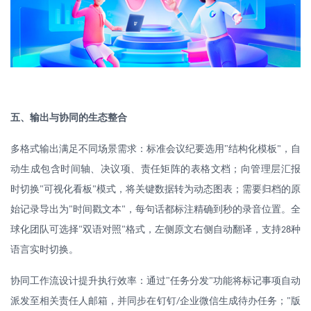
五、输出与协同的生态整合
多格式输出满足不同场景需求：标准会议纪要选用
"
结构化模板
，自
"
动生成包含时间轴、决议项、责任矩阵的表格文档；向管理层汇报
时切换
可视化看板
模式，将关键数据转为动态图表；需要归档的原
"
"
始记录导出为
时间戳文本
，每句话都标注精确到秒的录音位置。全
"
"
球化团队可选择
双语对照
格式，左侧原文右侧自动翻译，支持
种
"
"
28
语言实时切换。
协同工作流设计提升执行效率：通过
"
任务分发
功能将标记事项自动
"
派发至相关责任人邮箱，并同步在钉钉
企业微信生成待办任务；
版
/
"