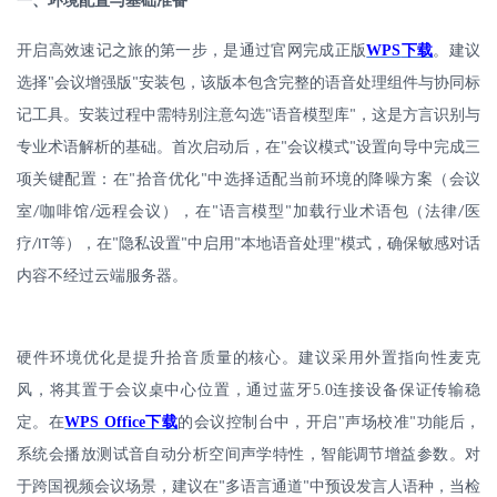
一、环境配置与基础准备
开启高效速记之旅的第一步，是通过官网完成正版
WPS
下载
。建议
选择
"
会议增强版
安装包，该版本包含完整的语音处理组件与协同标
"
记工具。安装过程中需特别注意勾选
语音模型库
，这是方言识别与
"
"
专业术语解析的基础。首次启动后，在
会议模式
设置向导中完成三
"
"
项关键配置：在
拾音优化
中选择适配当前环境的降噪方案（会议
"
"
室
咖啡馆
远程会议），在
语言模型
加载行业术语包（法律
医
/
/
"
"
/
疗
等），在
隐私设置
中启用
本地语音处理
模式，确保敏感对话
/IT
"
"
"
"
内容不经过云端服务器。
硬件环境优化是提升拾音质量的核心。建议采用外置指向性麦克
风，将其置于会议桌中心位置，通过蓝牙
5.0
连接设备保证传输稳
定。在
WPS Office
下载
的会议控制台中，开启
"
声场校准
功能后，
"
系统会播放测试音自动分析空间声学特性，智能调节增益参数。对
于跨国视频会议场景，建议在
多语言通道
中预设发言人语种，当检
"
"