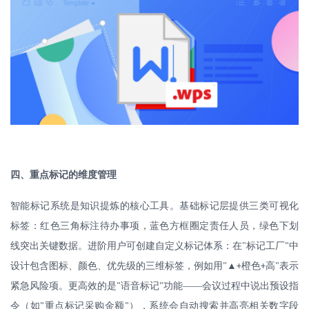
四、重点标记的维度管理
智能标记系统是知识提炼的核心工具。基础标记层提供三类可视化
标签：红色三角标注待办事项，蓝色方框圈定责任人员，绿色下划
线突出关键数据。进阶用户可创建自定义标记体系：在
"
标记工厂
中
"
设计包含图标、颜色、优先级的三维标签，例如用
▲
橙色
高
表示
"
+
+
"
紧急风险项。更高效的是
语音标记
功能——会议过程中说出预设指
"
"
令（如
重点标记采购金额
），系统会自动搜索并高亮相关数字段
"
"