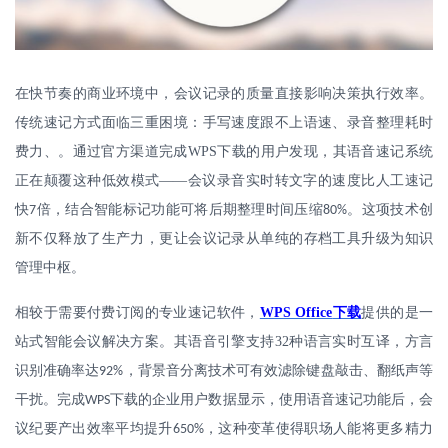
在快节奏的商业环境中，会议记录的质量直接影响决策执行效率。
传统速记方式面临三重困境：手写速度跟不上语速、录音整理耗时
费力、。通过官方渠道完成
WPS
下载的用户发现，其语音速记系统
正在颠覆这种低效模式——会议录音实时转文字的速度比人工速记
快
倍，结合智能标记功能可将后期整理时间压缩
。这项技术创
7
80%
新不仅释放了生产力，更让会议记录从单纯的存档工具升级为知识
管理中枢。
相较于需要付费订阅的专业速记软件，
WPS Office
下载
提供的是一
站式智能会议解决方案。其语音引擎支持
32
种语言实时互译，方言
识别准确率达
，背景音分离技术可有效滤除键盘敲击、翻纸声等
92%
干扰。完成
下载的企业用户数据显示，使用语音速记功能后，会
WPS
议纪要产出效率平均提升
，这种变革使得职场人能将更多精力
650%