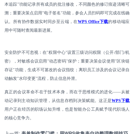
本追踪
功能记录所有成员的批注修改，不同颜色的修订痕迹清晰可
"
溯；重要决策点启用
电子签名
功能，参会人员扫码即可完成在线确
"
"
认。所有协作数据实时同步至云端，在
WPS Office
下载
的移动端应
用中可随时查阅最新进展。
安全防护不可忽视：在
"
权限中心
设置三级访问权限（公开
部门
机
"
/
/
密），对敏感会议启用
动态密码
保护；重要决策会议使用
区块链
"
"
"
存证
功能，生成不可篡改的会议指纹；离职员工涉及的会议记录自
"
动触发
水印变更
流程，防止信息外泄。
"
"
真正的会议革命不在于技术本身，而在于思维模式的进化
——从被
动记录到主动知识管理，从信息存档到决策赋能。这正是
WPS
下载
用户正在经历的职场认知升维，也是智能办公工具赋予现代职场人
的核心竞争力。
上一篇:
表单制作零门槛：用WPS收集表自动整理数据技巧