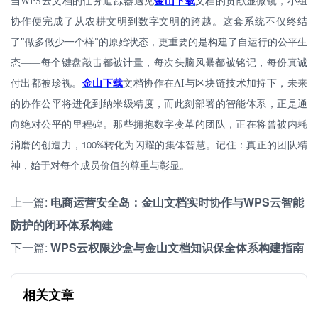
当
WPS
云
文档
的任务追踪器遇见
金山
下载
文档
的贡献显微镜，小组
协作便完成了从农耕文明到数字文明的跨越。这套系统不仅终结
了
"
做多做少一个样
的原始状态，更重要的是构建了自运行的公平生
"
态——每个键盘敲击都被计量，每次头脑风暴都被铭记，每份真诚
付出都被珍视。
金山下载
文档协作
在
AI
与区块链技术加持下，未来
的协作公平将进化到纳米级精度，而此刻部署的智能体系，正是通
向绝对公平的里程碑。那些拥抱数字变革的团队，正在将曾被内耗
消磨的创造力，
转化为闪耀的集体智慧。记住：真正的团队精
100%
神，始于对每个成员价值的尊重与彰显。
上一篇:
电商运营安全岛：金山文档实时协作与WPS云智能
防护的闭环体系构建
下一篇:
WPS云权限沙盒与金山文档知识保全体系构建指南
相关文章