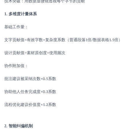
技术突破：用数据显微镜透视每个字节的贡献
1.
多维度计量体系
基础工作量：
文字贡献值
=
有效字数×复杂度系数（普通段落
倍
数据表格
倍）
1
/
1.5
设计贡献值
=
素材原创度×使用频次
协作附加值：
批注建议被采纳次数
×
系数
0.5
协助他人任务完成度
×
系数
0.3
流程优化建议价值度
×
系数
1.2
2.
智能纠偏机制