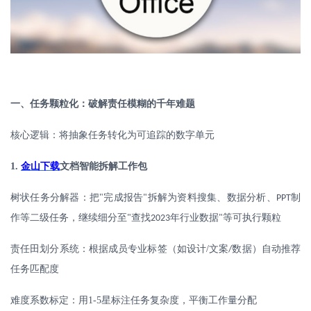
一、任务颗粒化：破解责任模糊的千年难题
核心逻辑：将抽象任务转化为可追踪的数字单元
1.
金山下载
文档
智能拆解工作包
树状任务分解器：把
"
完成报告
拆解为资料搜集、数据分析、
制
"
PPT
作等二级任务，继续细分至
查找
年行业数据
等可执行颗粒
"
2023
"
责任田划分系统：根据成员专业标签（如设计
/
文案
数据）自动推荐
/
任务匹配度
难度系数标定：用
1-5
星标注任务复杂度，平衡工作量分配