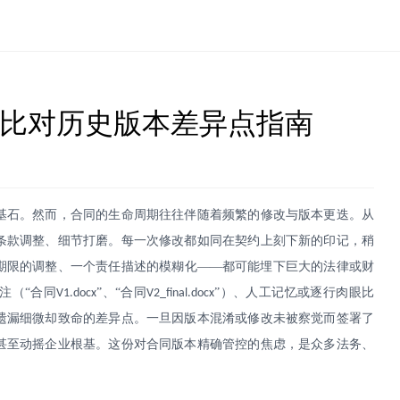
能比对历史版本差异点指南
基石。然而，合同的生命周期往往伴随着频繁的修改与版本更迭。从
条款调整、细节打磨。每一次修改都如同在契约上刻下新的印记，稍
期限的调整、一个责任描述的模糊化——都可能埋下巨大的法律或财
注（“合同
”、“合同
”）、人工记忆或逐行肉眼比
V1.docx
V2_final.docx
遗漏细微却致命的差异点。一旦因版本混淆或修改未被察觉而签署了
甚至动摇企业根基。这份对合同版本精确管控的焦虑，是众多法务、