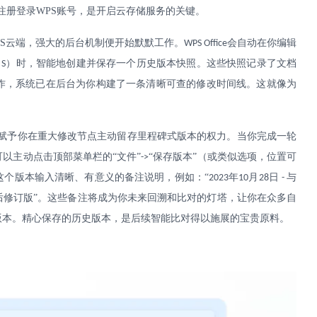
注册登录
WPS
账号，是开启云存储服务的关键。
S
云端，强大的后台机制便开始默默工作。
会自动在你编辑
WPS Office
）时，智能地创建并保存一个历史版本快照。这些快照记录了文档
 S
作，系统已在后台为你构建了一条清晰可查的修改时间线。这就像为
赋予你在重大修改节点主动留存里程碑式版本的权力。当你完成一轮
以主动点击顶部菜单栏的“文件”
“保存版本”（或类似选项，位置可
->
这个版本输入清晰、有意义的备注说明，例如：“
年
月
日
与
2023
10
28
-
后修订版”。这些备注将成为你未来回溯和比对的灯塔，让你在众多自
版本。精心保存的历史版本，是后续智能比对得以施展的宝贵原料。