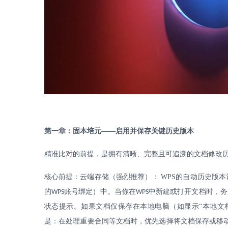
第一章：固本培元
——启用并保存关键历史版本
精准比对的前提，是拥有清晰、完整且可追溯的文档修改
核心前提：云端存储（强烈推荐）：
WPS
的自动历史版本
的
账号绑定）中。当你在
中新建或打开文档时，务
WPS
WPS
状态提示。如果文档仅保存在本地电脑（如显示“本地文
是：在处理重要合同等文档时，优先选择将文档保存或移