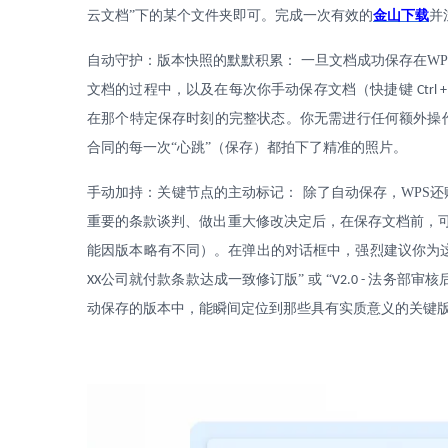
云文档”下的某个文件夹即可。完成一次有效的
金山下载
并
自动守护：版本快照的默默积累：
一旦文档成功保存在
WP
文档的过程中，以及在每次你手动保存文档（快捷键
Ctrl +
在那个特定保存时刻的完整状态。你无需进行任何额外操
合同的每一次“心跳”（保存）都拍下了精准的照片。
手动加持：关键节点的主动标记：
除了自动保存，
WPS
还
重要的条款谈判、做出重大修改决定后，在保存文档前，可
能因版本略有不同）。在弹出的对话框中，强烈建议你为
公司就付款条款达成一致修订版” 或 “
法务部审核
XX
V2.0 -
动保存的版本中，能瞬间定位到那些具有实质意义的关键