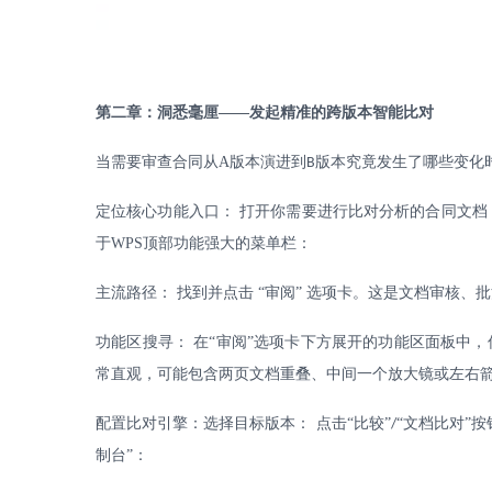
第二章：洞悉毫厘
——发起精准的跨版本智能比对
当需要审查合同从
A
版本演进到
版本究竟发生了哪些变化
B
定位核心功能入口：
打开你需要进行比对分析的合同文档
于
WPS
顶部功能强大的菜单栏：
主流路径：
找到并点击
“审阅” 选项卡。这是文档审核、
功能区搜寻：
在
“审阅”选项卡下方展开的功能区面板中，仔
常直观，可能包含两页文档重叠、中间一个放大镜或左右
配置比对引擎：选择目标版本：
点击
“比较”
“文档比对”按
/
制台”：