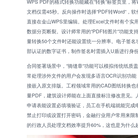
WPS PDF的格式转换功能藏在”转换”标签页里，将
文档仅需45秒。反向操作时选择”PDF转Word
直接在金山WPS里编辑。处理Excel文件时有个
数据分页断裂。设计师常用的”PDF转图片”功能支持输
量转换50个文件时还能设置统一分辨率。电子签名
部认证的数字证书，制作签名时需插入U盾进行身
合同签署场景中，”骑缝章”功能可以模拟传统纸质
常处理涉外文件的用户会发现多语言OCR识别功能
接嵌入原文排版。工程领域常用的CAD图纸转换也很
量PDF，建筑设计师能在上面直接标注修改意见。人
申请表能设置必填项验证，员工在手机端就能完成电
禁止打印或设置打开密码，金融行业用户常用来限制
的行政人员处理文档效率提升60%，这也是为什么