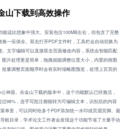
从金山下载到高效操作
编辑功能远比想象中强大。安装包仅100MB左右，但包含了完整
转换一应俱全。双击打开PDF文件时，工具栏会自动切换为
能。文字编辑可以直接双击页面修改内容，系统会智能匹配
。图片处理更是简单，拖拽就能调整位置大小，内置的抠图
，批量调整页面顺序时会有实时缩略图预览，处理上百页的
称办公神器。在金山下载的版本中，这个功能默认已经激活，
超过98%，连手写批注都能转为可编辑文本，识别后的内容
”菜单里，可以同时给多个PDF添加统一水印或页眉页脚。最
成导航目录，学术论文工作者会发现这个功能节省了大量手动
会保存到云端，即使用户误删了重要内容也能轻松恢复。