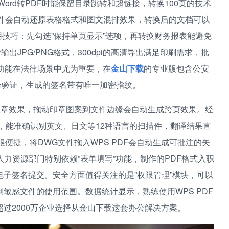
Word转PDF时能保留目录跳转和超链接，转换100页的技术
”，软件会自动还原表格格式和图文混排效果，转换后的文档可以
实用技巧：先勾选”保持单页显示”选项，再转换财务报表能避免
出JPG/PNG格式，300dpi的高清导出满足印刷需求，批
功能在法律场景中尤为重要，在
金山下载
的专业版包含公安
份验证，生成的签名带有唯一加密指纹。
盖章效果，拖动印章图案到文件边缘会自动生成跨页效果。经
，能准确识别英文、日文等12种语言的扫描件，翻译结果直
便捷，将DWG文件拖入WPS PDF会自动生成可批注的矢
力资源部门特别依赖”表单填写”功能，制作的PDF格式入职
子签名提交。安全方面值得关注的是”权限管理”模块，可以
敏感文件的使用范围。数据统计显示，熟练使用WPS PDF
超过2000万企业选择从金山下载这套办公解决方案。