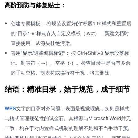
高阶预防与修复贴士：
创建专属模板： 将规范设置好的"标题1-9"样式和重置后
的"目录1-9"样式存入自定义模板（.wpt），新建文档时
直接使用，从源头杜绝污染。
善用"显示/隐藏编辑标记"： 按 Ctrl+Shift+8 显示段落标
记、制表符（→）、空格（·）。检查目录中是否有多余
的手动空格、制表符或换行符干扰，将其删除。
结语：精准目录，始于规范，成于细节
WPS
文字的目录对齐问题，表面是视觉瑕疵，实则是样式
与格式管理规范性的试金石。其根源与Microsoft Word并无
二致，均在于对内置样式机制的理解不足和不当手动干预。
通过严格执行 "重置目录样式（核心在制表位）、规范标题