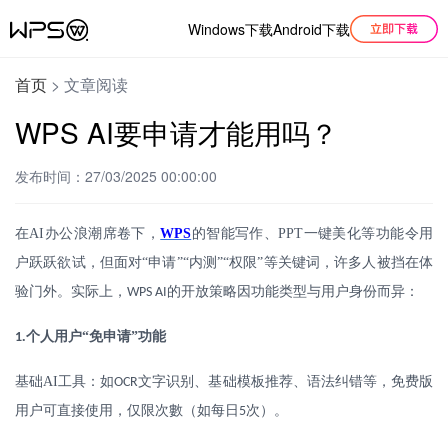
Windows下载
Android下载
首页
>
文章阅读
WPS AI要申请才能用吗？
发布时间：27/03/2025 00:00:00
在
AI
办公浪潮席卷下，
WPS
的智能写作、
PPT
一键美化等功能令用
户跃跃欲试，但面对“申请”“内测”“权限”等关键词，许多人被挡在体
验门外。实际上，
的开放策略因功能类型与用户身份而异：
WPS AI
.
个人用户
“免申请”功能
1
基础
AI
工具：如
文字识别、基础模板推荐、语法纠错等，免费版
OCR
用户可直接使用，仅限次數（如每日
次）。
5