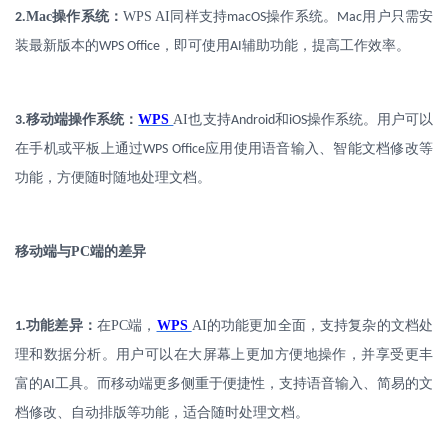
.
Mac
操作系统：
WPS AI
同样支持
操作系统。
用户只需安
2
macOS
Mac
装最新版本的
，即可使用
辅助功能，提高工作效率。
WPS Office
AI
.
移动端操作系统：
WPS
AI
也支持
和
操作系统。用户可以
3
Android
iOS
在手机或平板上通过
应用使用语音输入、智能文档修改等
WPS Office
功能，方便随时随地处理文档。
移动端与
PC
端的差异
.
功能差异：
在
PC
端，
WPS
AI
的功能更加全面，支持复杂的文档处
1
理和数据分析。用户可以在大屏幕上更加方便地操作，并享受更丰
富的
工具。而移动端更多侧重于便捷性，支持语音输入、简易的文
AI
档修改、自动排版等功能，适合随时处理文档。