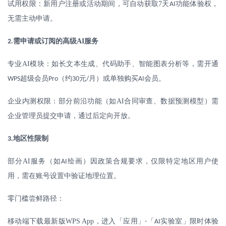
试用权限：新用户注册或活动期间，可自动获取
7
天
功能体验权，
AI
无需主动申请。
.
需申请或订阅的高级
AI
服务
2
专业
AI
模块：如长文本生成、代码助手、智能图表分析等，需开通
超级会员
（约
元
月）或单独购买
会员。
WPS
Pro
30
/
AI
企业内测权限：部分前沿功能（如
AI
合同审查、数据预测模型）需
企业管理员提交申请，通过后定向开放。
.
地区性限制
3
部分
AI
服务（如
绘画）因政策合规要求，仅限特定地区用户使
AI
用，需在账号设置中验证地理位置。
零门槛尝鲜路径：
移动端下载最新版
WPS App
，进入「应用」
「
实验室」限时体验
-
AI