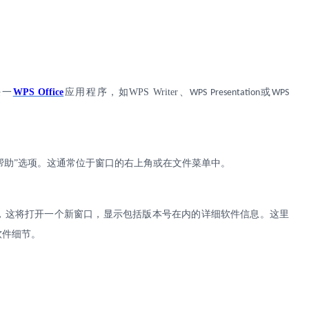
任一
WPS Office
应用程序，如
WPS Writer
、
或
WPS Presentation
WPS
帮助”选项。这通常位于窗口的右上角或在文件菜单中。
”，这将打开一个新窗口，显示包括版本号在内的详细软件信息。这里
软件细节。