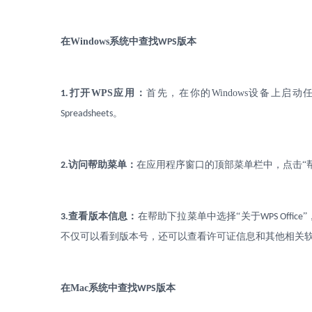
在
Windows
系统中查找
版本
WPS
.
打开
WPS
应用：
首先，在你的
Windows
设备上启动
1
。
Spreadsheets
.
访问帮助菜单：
在应用程序窗口的顶部菜单栏中，点击
“
2
.
查看版本信息：
在帮助下拉菜单中选择
“关于
3
WPS Office
不仅可以看到版本号，还可以查看许可证信息和其他相关
在
Mac
系统中查找
版本
WPS