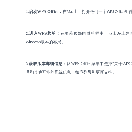
.
启动
WPS Office
：
在
Mac
上，打开任何一个
组
1
WPS Office
.
进入
WPS
菜单：
在屏幕顶部的菜单栏中，点击左上角
2
版本的布局。
Windows
.
获取版本详细信息：
从
WPS Office
菜单中选择“关于
3
WPS O
号和其他可能的系统信息，如序列号和更新支持。