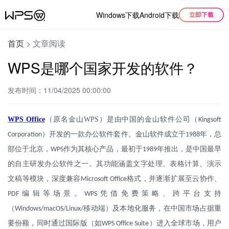
Windows下载
Android下载
首页
>
文章阅读
WPS是哪个国家开发的软件？
发布时间：11/04/2025 00:00:00
WPS Office
（原名金山
WPS
）是由中国的金山软件公司（
Kingsoft
）开发的一款办公软件套件。金山软件成立于
年，总
Corporation
1988
部位于北京，
作为其核心产品，最初于
年推出，是中国最早
WPS
1989
的自主研发办公软件之一。其功能涵盖文字处理、表格计算、演示
文稿等模块，深度兼容
格式，并逐渐扩展至云协作、
Microsoft Office
编辑等场景。
凭借免费策略、跨平台支持
PDF
WPS
（
移动端）及本地化服务，在中国市场占据重
Windows/macOS/Linux/
要份额，同时通过国际版（如
）进入全球市场，用户
WPS Office Suite