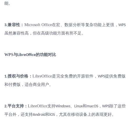
能。
.
兼容性：
Microsoft Office
在宏、数据分析等复杂功能上更强，
3
WPS
虽然兼容性高，但在高级功能方面有所不足。
WPS
与
的功能对比
LibreOffice
.
授权与价格：
LibreOffice
是完全免费的开源软件，
提供免费版
1
WPS
和付费版，适合商业用户。
.
平台支持：
LibreOffice
支持
、
和
，
除了这些
2
Windows
Linux
macOS
WPS
平台外，还支持
和
，尤其在移动设备上的表现更好。
Android
iOS