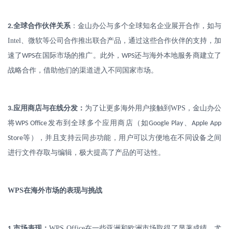
.
全球合作伙伴关系
：金山办公与多个全球知名企业展开合作，如与
2
Intel
、微软等公司合作推出联合产品，通过这些合作伙伴的支持，加
速了
在国际市场的推广。此外，
还与海外本地服务商建立了
WPS
WPS
战略合作，借助他们的渠道进入不同国家市场。
.
应用商店与在线分发：
为了让更多海外用户接触到
WPS
，金山办公
3
将
发布到全球多个应用商店（如
、
WPS Office
Google Play
Apple App
等），并且支持云同步功能，用户可以方便地在不同设备之间
Store
进行文件存取与编辑，极大提高了产品的可达性。
WPS
在海外市场的表现与挑战
.
市场表现：
WPS Office
在一些亚洲和欧洲市场取得了显著成绩，尤
1