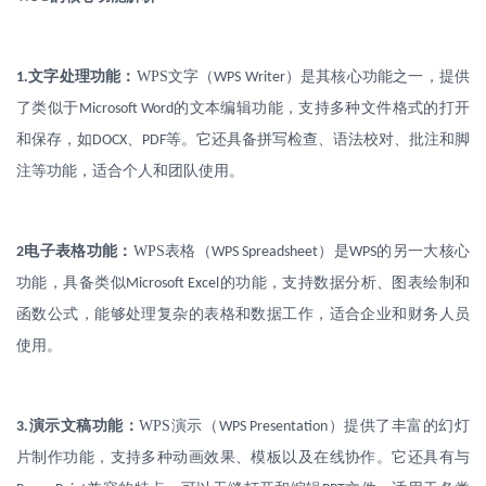
.
文字处理功能：
WPS
文字（
）是其核心功能之一，提供
1
WPS Writer
了类似于
的文本编辑功能，支持多种文件格式的打开
Microsoft Word
和保存，如
、
等。它还具备拼写检查、语法校对、批注和脚
DOCX
PDF
注等功能，适合个人和团队使用。
电子表格功能：
WPS
表格（
）是
的另一大核心
2
WPS Spreadsheet
WPS
功能，具备类似
的功能，支持数据分析、图表绘制和
Microsoft Excel
函数公式，能够处理复杂的表格和数据工作，适合企业和财务人员
使用。
.
演示文稿功能：
WPS
演示（
）提供了丰富的幻灯
3
WPS Presentation
片制作功能，支持多种动画效果、模板以及在线协作。它还具有与