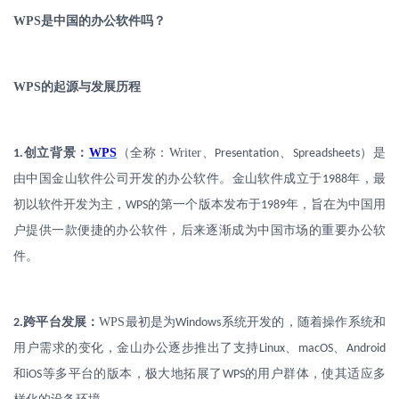
WPS
是中国的办公软件吗？
WPS
的起源与发展历程
.
创立背景：
WPS
（全称：
Writer
、
、
）是
1
Presentation
Spreadsheets
由中国金山软件公司开发的办公软件。金山软件成立于
年，最
1988
初以软件开发为主，
的第一个版本发布于
年，旨在为中国用
WPS
1989
户提供一款便捷的办公软件，后来逐渐成为中国市场的重要办公软
件。
.
跨平台发展：
WPS
最初是为
系统开发的，随着操作系统和
2
Windows
用户需求的变化，金山办公逐步推出了支持
、
、
Linux
macOS
Android
和
等多平台的版本，极大地拓展了
的用户群体，使其适应多
iOS
WPS