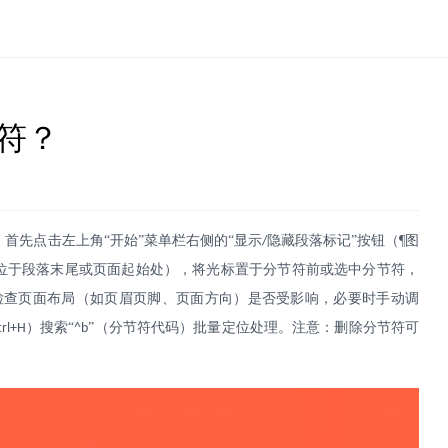
节符？
首先点击左上角“开始”菜单栏右侧的“显示
隐藏段落标记”按钮（¶图
/
位于段落末尾或页面起始处），将光标置于分节符前或选中分节符，
检查页面布局（如页眉页脚、页面方向）是否受影响，必要时手动调
）搜索“
”（分节符代码）批量定位处理。注意：删除分节符可
trl+H
^b