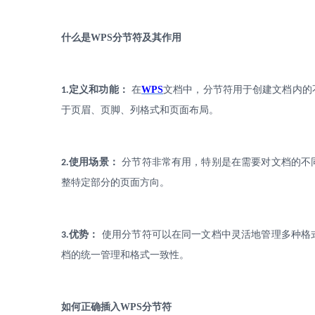
什么是
WPS
分节符及其作用
.
定义和功能：
在
WPS
文档中，分节符用于创建文档内的
1
于页眉、页脚、列格式和页面布局。
.
使用场景：
分节符非常有用，特别是在需要对文档的不
2
整特定部分的页面方向。
.
优势：
使用分节符可以在同一文档中灵活地管理多种格
3
档的统一管理和格式一致性。
如何正确插入
WPS
分节符