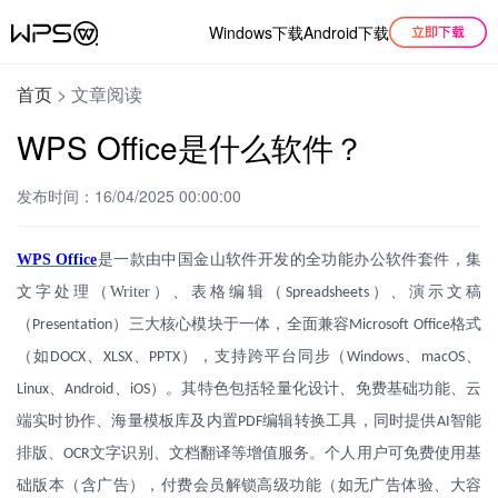
Windows下载
Android下载
首页
>
文章阅读
WPS Office是什么软件？
发布时间：16/04/2025 00:00:00
WPS Office
是一款由中国金山软件开发的全功能办公软件套件，集
文字处理（
Writer
）、表格编辑（
）、演示文稿
Spreadsheets
（
）三大核心模块于一体，全面兼容
格式
Presentation
Microsoft Office
（如
、
、
），支持跨平台同步（
、
、
DOCX
XLSX
PPTX
Windows
macOS
、
、
）。其特色包括轻量化设计、免费基础功能、云
Linux
Android
iOS
端实时协作、海量模板库及内置
编辑转换工具，同时提供
智能
PDF
AI
排版、
文字识别、文档翻译等增值服务。个人用户可免费使用基
OCR
础版本（含广告），付费会员解锁高级功能（如无广告体验、大容