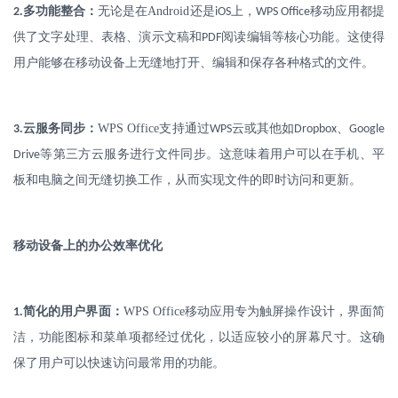
.
多功能整合：
无论是在
Android
还是
上，
移动应用都提
2
iOS
WPS Office
供了文字处理、表格、演示文稿和
阅读编辑等核心功能。这使得
PDF
用户能够在移动设备上无缝地打开、编辑和保存各种格式的文件。
.
云服务同步：
WPS Office
支持通过
云或其他如
、
3
WPS
Dropbox
Google
等第三方云服务进行文件同步。这意味着用户可以在手机、平
Drive
板和电脑之间无缝切换工作，从而实现文件的即时访问和更新。
移动设备上的办公效率优化
.
简化的用户界面：
WPS Office
移动应用专为触屏操作设计，界面简
1
洁，功能图标和菜单项都经过优化，以适应较小的屏幕尺寸。这确
保了用户可以快速访问最常用的功能。