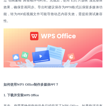
过“动画窗格”调整顺序与时长。完成后，使用“幻灯片放映”预览整体
效果，确保音画同步。导出时建议保存为
格式以保留多媒体功
PPTX
能，转为
或视频文件可能导致动态内容失效，需提前测试兼容
PDF
性。
如何使用
WPS Office
制作多媒体
？
PPT
1.
下载并安装
WPS Office
首先，您需要确保您的设备已经安装了
WPS Office
。如果您还没有