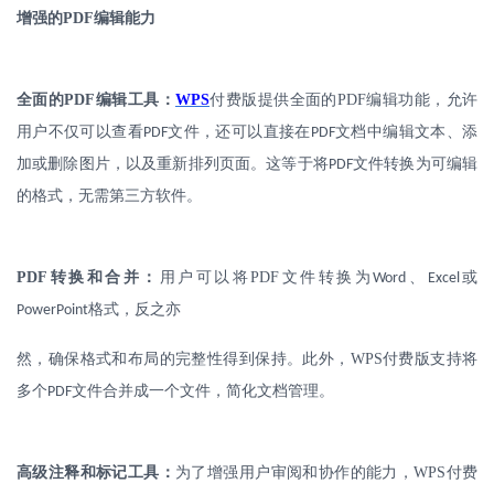
增强的
PDF
编辑能力
全面的
PDF
编辑工具：
WPS
付费版提供全面的
PDF
编辑功能，允许
用户不仅可以查看
文件，还可以直接在
文档中编辑文本、添
PDF
PDF
加或删除图片，以及重新排列页面。这等于将
文件转换为可编辑
PDF
的格式，无需第三方软件。
PDF
转换和合并：
用户可以将
PDF
文件转换为
、
或
Word
Excel
格式，反之亦
PowerPoint
然，确保格式和布局的完整性得到保持。此外，
WPS
付费版支持将
多个
文件合并成一个文件，简化文档管理。
PDF
高级注释和标记工具：
为了增强用户审阅和协作的能力，
WPS
付费