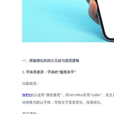
一、排版错位的四大元凶与底层逻辑
1.
字体库差异：字体的“隐形杀手”
问题表现：
WPS
默认使用
“微软雅黑”，而
常用“
”，若
MS Office
Calibri
动替换为默认字体，导致文字宽度变化、段落错位。
底层逻辑：