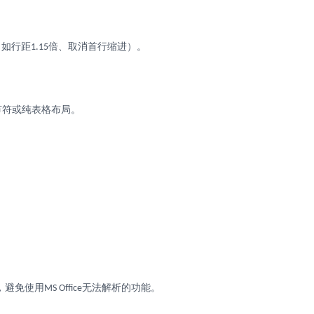
（如行距
倍、取消首行缩进）。
1.15
节符或纯表格布局。
，避免使用
无法解析的功能。
MS Office