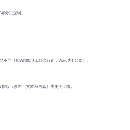
齐与分页逻辑。
定义不同（如
默认
倍行距，
为
倍）。
WPS
1.25
Word
1.15
杂排版（多栏、文本框嵌套）中更为明显。