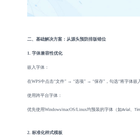
二、基础解决方案：从源头预防排版错位
1.
字体兼容性优化
嵌入字体：
在
WPS
中点击“文件” → “选项” → “保存”，勾选“将字
使用跨平台字体：
优先使用
Windows/macOS/Linux
均预装的字体（如
、
Arial
Ti
2.
标准化样式模板