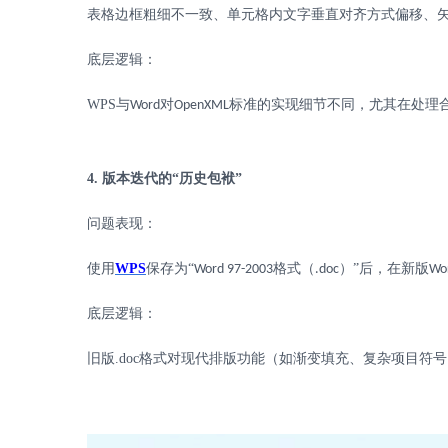
表格边框粗细不一致、单元格内文字垂直对齐方式偏移、
底层逻辑：
WPS
与
对
标准的实现细节不同，尤其在处理
Word
OpenXML
4.
版本迭代的“历史包袱”
问题表现：
使用
WPS
保存为
“
格式（
）”后，在新版
Word 97-2003
.doc
Wo
底层逻辑：
旧版
.doc
格式对现代排版功能（如渐变填充、复杂项目符号