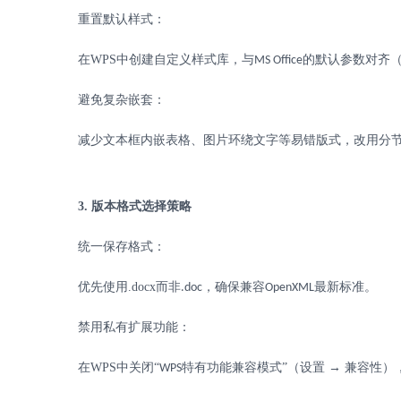
重置默认样式：
在
WPS
中创建自定义样式库，与
的默认参数对齐
MS Office
避免复杂嵌套：
减少文本框内嵌表格、图片环绕文字等易错版式，改用分
3.
版本格式选择策略
统一保存格式：
优先使用
.docx
而非
，确保兼容
最新标准。
.doc
OpenXML
禁用私有扩展功能：
在
WPS
中关闭“
特有功能兼容模式”（设置 → 兼容性）
WPS