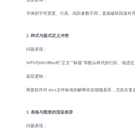
字体的字符宽度、行高、间距参数不同，直接破坏段落对
2.
样式与版式定义冲突
问题表现：
WPS
与
对“正文”“标题”等默认样式的行距、缩进
MS Office
底层逻辑：
两套软件对
.docx
文件标准的解释存在细微差异，尤其在复
3.
表格与图形的渲染差异
问题表现：