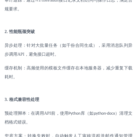
审计追踪：通过
/v1/files/audit
接口记录文档访问与操作日志，满足合
规要求。
2.
性能瓶颈突破
异步处理：针对大批量任务（如千份合同生成），采用消息队列异
步调用
API
，避免接口超时。
缓存机制：高频使用的模板文件缓存在本地服务器，减少重复下载
耗时。
3.
格式兼容性处理
预处理脚本：在调用
API
前，使用
库（如
）清理文
Python
python-docx
档格式错误。
兜底方案：转换失败时，自动触发人工审核流程并邮件通知管理