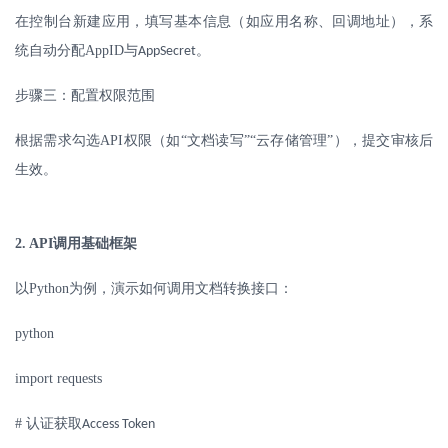
在控制台新建应用，填写基本信息（如应用名称、回调地址），系
统自动分配
AppID
与
。
AppSecret
步骤三：配置权限范围
根据需求勾选
API
权限（如“文档读写”“云存储管理”），提交审核后
生效。
2. API
调用基础框架
以
Python
为例，演示如何调用文档转换接口：
python
import requests
#
认证获取
Access Token