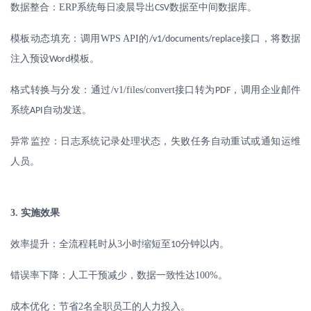
数据整合：
ERP
系统每日凌晨导出
数据至中间数据库。
CSV
模板动态填充：调用
WPS API
的
接口，将数据
/v1/documents/replace
注入预设
模板。
Word
格式转换与分发：通过
/v1/files/convert
接口转为
，调用企业邮件
PDF
系统
自动发送。
API
异常监控：日志系统记录处理状态，失败任务自动重试或通知运维
人员。
3.
实施效果
效率提升：全流程耗时从
3
小时缩短至
分钟以内。
10
错误率下降：人工干预减少，数据一致性达
100%
。
成本优化：节省
2
名全职员工的人力投入。