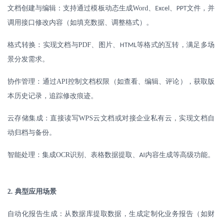
文档创建与编辑：支持通过模板动态生成
Word
、
、
文件，并
Excel
PPT
调用接口修改内容（如填充数据、调整格式）。
格式转换：实现文档与
PDF
、图片、
等格式的互转，满足多场
HTML
景分发需求。
协作管理：通过
API
控制文档权限（如查看、编辑、评论），获取版
本历史记录，追踪修改痕迹。
云存储集成：直接读写
WPS
云文档或对接企业私有云，实现文档自
动归档与备份。
智能处理：集成
OCR
识别、表格数据提取、
内容生成等高级功能。
AI
2.
典型应用场景
自动化报告生成：从数据库提取数据，生成定制化业务报告（如财