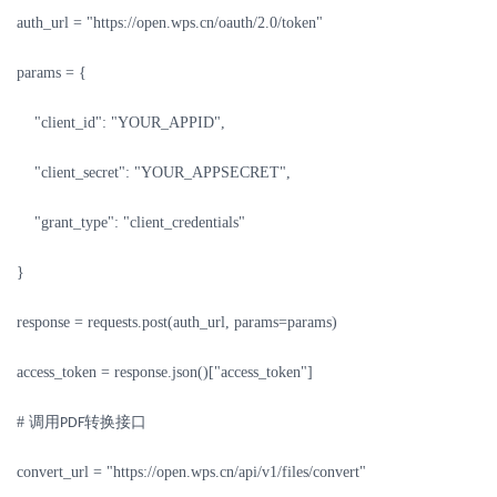
auth_url = "https://open.wps.cn/oauth/2.0/token"
params = {
"client_id": "YOUR_APPID",
"client_secret": "YOUR_APPSECRET",
"grant_type": "client_credentials"
}
response = requests.post(auth_url, params=params)
access_token = response.json()["access_token"]
#
调用
转换接口
PDF
convert_url = "https://open.wps.cn/api/v1/files/convert"