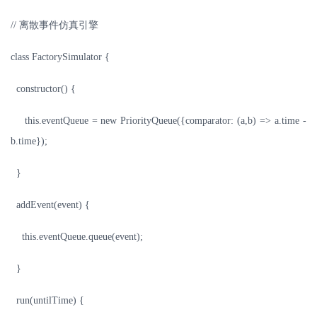
//
离散事件仿真引擎
class FactorySimulator {
constructor() {
this.eventQueue = new PriorityQueue({comparator: (a,b) => a.time -
b.time});
}
addEvent(event) {
this.eventQueue.queue(event);
}
run(untilTime) {