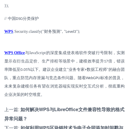
});
//
中国
分类保护
DSG
WPS
.Security.classify("
财务预测
", "Level3");
WPS
Office
与
JavaScript
的深度集成使表格软件突破行号限制，实测
显示在衍生品定价、生产排程等场景中，建模效率提升
倍，错误
17
率降低至
以下。建议企业建立
业务专家
数据工程师
的融合团
0.05%
"
+
"
队，重点防范内存泄漏与竞态条件问题。随着
标准的普及，
WebGPU
未来复杂建模任务有望在浏览器端实现实时交互式分析，彻底重构
企业决策的时空维度。
上一篇:
如何解决WPS与LibreOffice文件兼容性导致的格式
异常问题？
下一篇:
如何利用WPS区块链技术为电子合同添加时间戳与