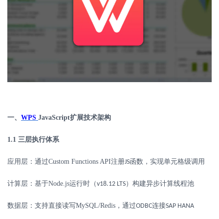
一、
WPS
JavaScript
扩展技术架构
1.1
三层执行体系
应用层：通过
Custom Functions API
注册
函数，实现单元格级调用
JS
计算层：基于
Node.js
运行时（
）构建异步计算线程池
v18.12 LTS
数据层：支持直接读写
MySQL/Redis
，通过
连接
ODBC
SAP HANA