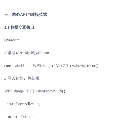
三、核心
API
与建模范式
3.1
数据交互接口
javascript
//
读取
区域为
A1:C10
Tensor
const salesData = WPS.Range("A1:C10").valueAsTensor();
//
写入矩阵计算结果
WPS.Range("E1").valueFromJSON({
data: forecastResults,
format: "float32"