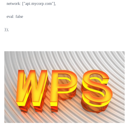
network: ["api.mycorp.com"],
eval: false
});