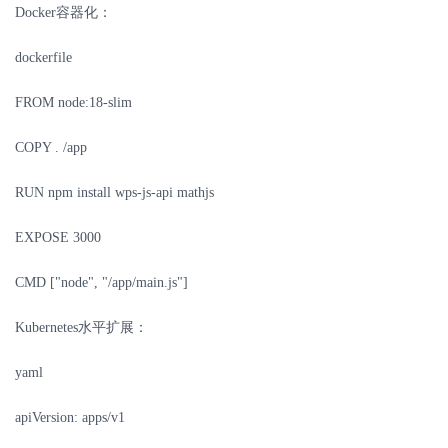
Docker
容器化：
dockerfile
FROM node:18-slim
COPY . /app
RUN npm install wps-js-api mathjs
EXPOSE 3000
CMD ["node", "/app/main.js"]
Kubernetes
水平扩展：
yaml
apiVersion: apps/v1