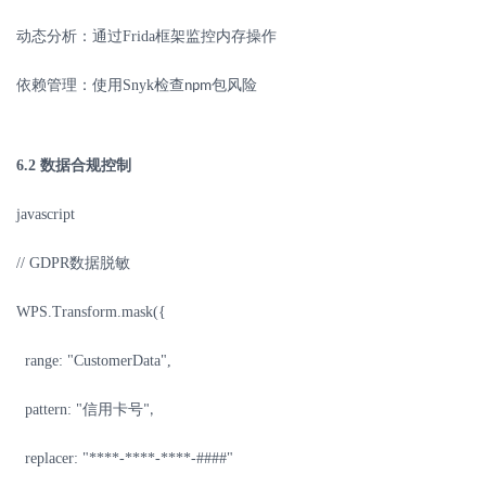
动态分析：通过
Frida
框架监控内存操作
依赖管理：使用
Snyk
检查
包风险
npm
6.2
数据合规控制
javascript
// GDPR
数据脱敏
WPS.Transform.mask({
range: "CustomerData",
pattern: "
信用卡号
",
replacer: "****-****-****-####"