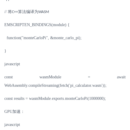
//
将
算法编译为
C++
WASM
EMSCRIPTEN_BINDINGS(module) {
function("monteCarloPi", &monte_carlo_pi);
}
javascript
const wasmModule = await
WebAssembly.compileStreaming(fetch('pi_calculator.wasm'));
const results = wasmModule.exports.monteCarloPi(1000000);
GPU
加速：
javascript