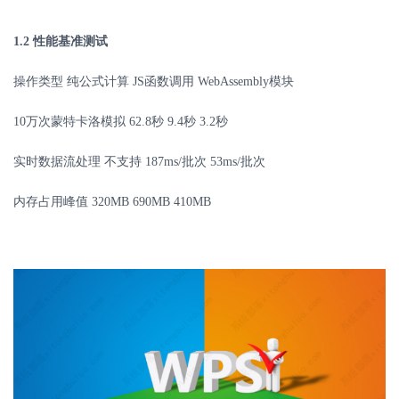
1.2
性能基准测试
操作类型
纯公式计算
JS
函数调用
WebAssembly
模块
10
万次蒙特卡洛模拟
62.8
秒
9.4
秒
3.2
秒
实时数据流处理
不支持
187ms/
批次
53ms/
批次
内存占用峰值
320MB
690MB
410MB