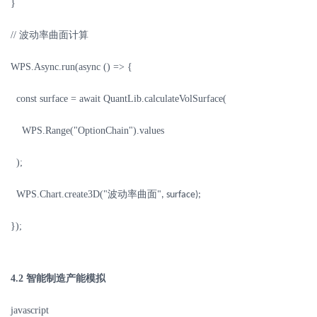
}
//
波动率曲面计算
WPS.Async.run(async () => {
const surface = await QuantLib.calculateVolSurface(
WPS.Range("OptionChain").values
);
WPS.Chart.create3D("
波动率曲面
", surface);
});
4.2
智能制造产能模拟
javascript