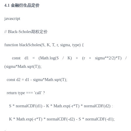
4.1
金融衍生品定价
javascript
// Black-Scholes
期权定价
function blackScholes(S, K, T, r, sigma, type) {
const d1 = (Math.log(S / K) + (r + sigma**2/2)*T) /
(sigma*Math.sqrt(T));
const d2 = d1 - sigma*Math.sqrt(T);
return type === 'call' ?
S * normalCDF(d1) - K * Math.exp(-r*T) * normalCDF(d2) :
K * Math.exp(-r*T) * normalCDF(-d2) - S * normalCDF(-d1);