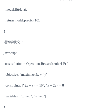
model.fit(data);
return model.predict(10);
}
运筹学优化：
javascript
const solution = OperationsResearch.solveLP({
objective: "maximize 3x + 4y",
constraints: ["2x + y <= 10", "x + 2y <= 8"],
variables: ["x >=0", "y >=0"]
});