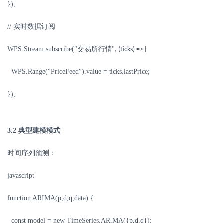
});
//
实时数据订阅
WPS.Stream.subscribe("
交易所行情
", (ticks) => {
WPS.Range("PriceFeed").value = ticks.lastPrice;
});
3.2
典型建模模式
时间序列预测：
javascript
function ARIMA(p,d,q,data) {
const model = new TimeSeries.ARIMA({p,d,q});