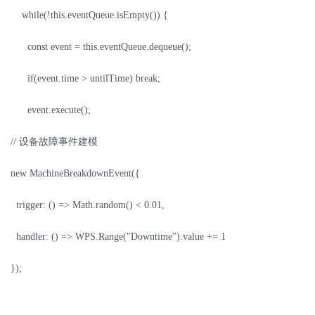
while(!this.eventQueue.isEmpty()) {
const event = this.eventQueue.dequeue();
if(event.time > untilTime) break;
event.execute();
//
设备故障事件建模
new MachineBreakdownEvent({
trigger: () => Math.random() < 0.01,
handler: () => WPS.Range("Downtime").value += 1
});