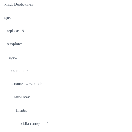
kind: Deployment
spec:
replicas: 5
template:
spec:
containers:
- name: wps-model
resources:
limits:
nvidia.com/gpu: 1