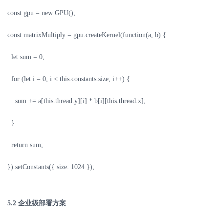
const gpu = new GPU();
const matrixMultiply = gpu.createKernel(function(a, b) {
let sum = 0;
for (let i = 0; i < this.constants.size; i++) {
sum += a[this.thread.y][i] * b[i][this.thread.x];
}
return sum;
}).setConstants({ size: 1024 });
5.2
企业级部署方案