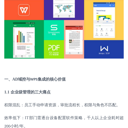
一、
AD
域控与
集成的核心价值
WPS
1.1
企业级管理的三大痛点
权限混乱：员工手动申请资源，审批流程长，权限与角色不匹配。
效率低下：
IT
部门需逐台设备配置软件策略，千人以上企业耗时超
小时
年。
200
/