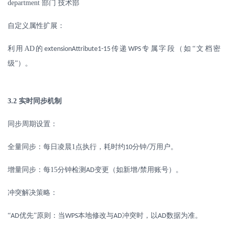
department
部门
技术部
自定义属性扩展：
利用
AD
的
传递
专属字段（如“文档密
extensionAttribute1-15
WPS
级”）。
3.2
实时同步机制
同步周期设置：
全量同步：每日凌晨
1
点执行，耗时约
分钟
万用户。
10
/
增量同步：每
15
分钟检测
变更（如新增
禁用账号）。
AD
/
冲突解决策略：
“
优先”原则：当
本地修改与
冲突时，以
数据为准。
AD
WPS
AD
AD