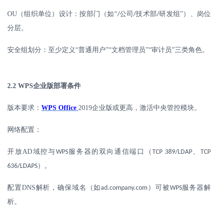
OU
（组织单位）设计：按部门（如“
公司
技术部
研发组”）、岗位
/
/
/
分层。
安全组划分：至少定义
“普通用户”“文档管理员”“审计员”三类角色。
2.2 WPS
企业版部署条件
版本要求：
WPS Office
2019
企业版或更高，激活中央管控模块。
网络配置：
开放
AD
域控与
服务器的双向通信端口（
、
WPS
TCP 389/LDAP
TCP
）。
636/LDAPS
配置
DNS
解析，确保域名（如
）可被
服务器解
ad.company.com
WPS
析。