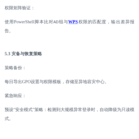
权限矩阵验证：
使用
PowerShell
脚本比对
组与
WPS
权限的匹配度，输出差异报
AD
告。
5.3
灾备与恢复策略
策略备份：
每日导出
GPO
设置与权限模板，存储至异地容灾中心。
紧急响应：
预设
“安全模式”策略：检测到大规模异常登录时，自动降级为只读模
式。