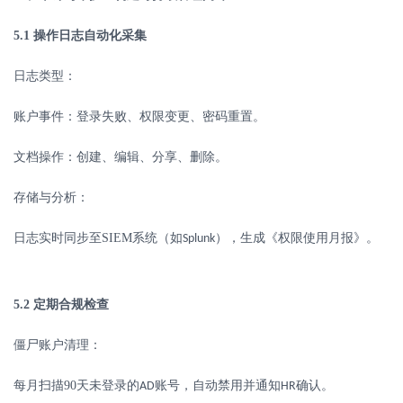
5.1
操作日志自动化采集
日志类型：
账户事件：登录失败、权限变更、密码重置。
文档操作：创建、编辑、分享、删除。
存储与分析：
日志实时同步至
SIEM
系统（如
），生成《权限使用月报》。
Splunk
5.2
定期合规检查
僵尸账户清理：
每月扫描
90
天未登录的
账号，自动禁用并通知
确认。
AD
HR