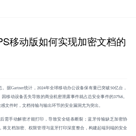
PS移动版如何实现加密文档的
态。据
Gartner
统计，
年全球移动办公设备保有量已突破
亿台，
2024
50
，因移动设备丢失导致的商业机密泄露事件就占总安全事件的
。
37%6
敏感文件时，文档传输与输出环节的安全漏洞尤为突出。
密后需手动解密才能打印，导致安全链条断裂；蓝牙传输缺乏加密协
，将文档加密、权限管理与蓝牙打印深度整合，构建起端到端的安全