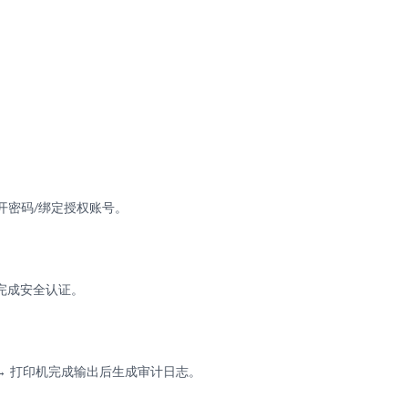
打开密码
绑定授权账号
。
/
 完成安全认证。
 → 打印机完成输出后生成审计日志。