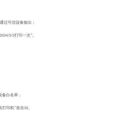
能通过可信设备输出；
打印一次”。
2024/5/2
设备白名单；
装打印机”攻击
。
10