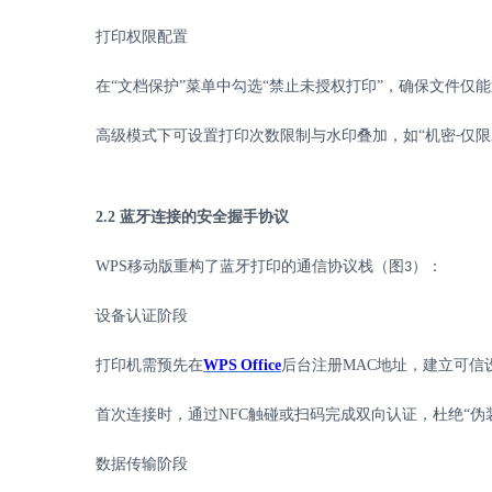
打印权限配置
在
“文档保护”菜单中勾选“禁止未授权打印”，确保文件仅
高级模式下可设置打印次数限制与水印叠加，如
“机密
仅限
-
2.2
蓝牙连接的安全握手协议
WPS
移动版重构了蓝牙打印的通信协议栈（图
）：
3
设备认证阶段
打印机需预先在
WPS
Office
后台注册
MAC
地址，建立可信
首次连接时，通过
NFC
触碰或扫码完成双向认证，杜绝“伪
数据传输阶段