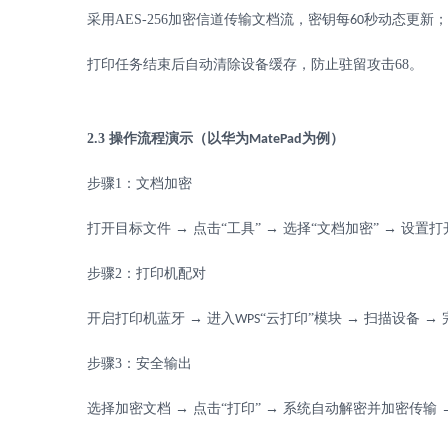
采用
AES-256
加密信道传输文档流，密钥每
秒动态更新；
60
打印任务结束后自动清除设备缓存，防止驻留攻击
68
。
2.3
操作流程演示（以华为
为例）
MatePad
步骤
1
：文档加密
打开目标文件
→ 点击“工具” → 选择“文档加密” → 设置
步骤
2
：打印机配对
开启打印机蓝牙
→ 进入
“云打印”模块 → 扫描设备 →
WPS
步骤
3
：安全输出
选择加密文档
→ 点击“打印” → 系统自动解密并加密传输