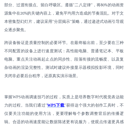
部分、过渡衔接点、留白呼吸区。遵循
"
二八定律
，将
的动画资
"
80%
源集中在
的关键内容上，避免平均用力造成的节奏混乱。对于文
20%
本密集型幻灯片，建议采用
分层揭示
策略，通过递进式动画引导观
"
"
众逐步聚焦。
跨设备验证是质量控制的必要环节。在最终输出前，至少要在三种
不同配置的设备上进行速度测试：高性能电脑、普通笔记本、平板
电脑。重点关注动画起止点的同步性、段落衔接的流畅度、以及复
杂动画的渲染完整性。测试时建议外接显示器模拟投影环境，同时
关闭非必要后台程序，还原真实演示场景。
掌握
WPS
动画调速技巧的过程，实质上是培养数字时代视觉表达能
力的过程。当我们通过
WPS
下载
"
获得这个强大的创作工具时，不
"
仅要关注功能的使用方法，更要理解每个参数调整背后的传播逻
辑。合适的动画速度能让数据陈述更有说服力，使观点传递更具感