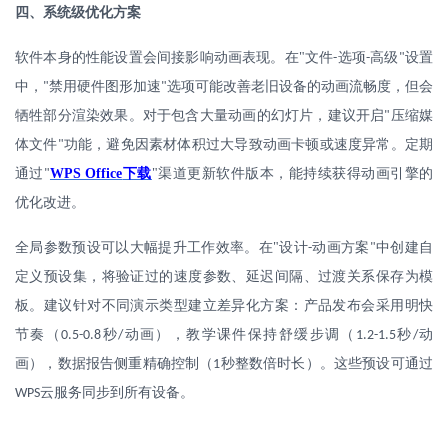
四、系统级优化方案
软件本身的性能设置会间接影响动画表现。在
"
文件
选项
高级
设置
-
-
"
中，
禁用硬件图形加速
选项可能改善老旧设备的动画流畅度，但会
"
"
牺牲部分渲染效果。对于包含大量动画的幻灯片，建议开启
压缩媒
"
体文件
功能，避免因素材体积过大导致动画卡顿或速度异常。定期
"
通过
WPS Office
下载
"
渠道更新软件版本，能持续获得动画引擎的
"
优化改进。
全局参数预设可以大幅提升工作效率。在
"
设计
动画方案
中创建自
-
"
定义预设集，将验证过的速度参数、延迟间隔、过渡关系保存为模
板。建议针对不同演示类型建立差异化方案：产品发布会采用明快
节奏（
秒
动画），教学课件保持舒缓步调（
秒
动
0.5-0.8
/
1.2-1.5
/
画），数据报告侧重精确控制（
秒整数倍时长）。这些预设可通过
1
云服务同步到所有设备。
WPS