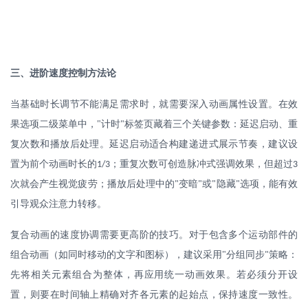
三、进阶速度控制方法论
当基础时长调节不能满足需求时，就需要深入动画属性设置。在效
果选项二级菜单中，
"
计时
标签页藏着三个关键参数：延迟启动、重
"
复次数和播放后处理。延迟启动适合构建递进式展示节奏，建议设
置为前个动画时长的
；重复次数可创造脉冲式强调效果，但超过
1/3
3
次就会产生视觉疲劳；播放后处理中的
变暗
或
隐藏
选项，能有效
"
"
"
"
引导观众注意力转移。
复合动画的速度协调需要更高阶的技巧。对于包含多个运动部件的
组合动画（如同时移动的文字和图标），建议采用
"
分组同步
策略：
"
先将相关元素组合为整体，再应用统一动画效果。若必须分开设
置，则要在时间轴上精确对齐各元素的起始点，保持速度一致性。