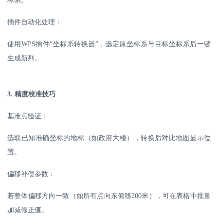
标系。
插件自动化处理：
使用
WPS
插件“坐标系转换器”，选定原坐标系与目标坐标系后一键
生成新列。
3.
精度校准技巧
基准点验证：
选取已知准确坐标的地标（如政府大楼），转换后对比地图显示位
置。
偏移补偿参数：
若整体偏移方向一致（如所有点向东偏移
200
米），可在表格中批量
加减修正值。