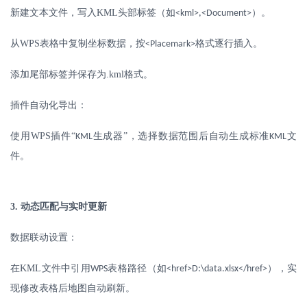
新建文本文件，写入
KML
头部标签（如
）。
<kml>,<Document>
从
WPS
表格中复制坐标数据，按
格式逐行插入。
<Placemark>
添加尾部标签并保存为
.kml
格式。
插件自动化导出：
使用
WPS
插件“
生成器”，选择数据范围后自动生成标准
文
KML
KML
件。
3.
动态匹配与实时更新
数据联动设置：
在
KML
文件中引用
表格路径（如
），实
WPS
<href>D:\data.xlsx</href>
现修改表格后地图自动刷新。