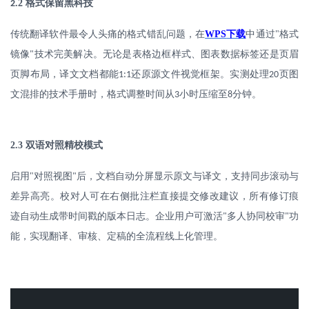
.2
格式保留黑科技
2
传统翻译软件最令人头痛的格式错乱问题，在
WPS
下载
中通过
"
格式
镜像
技术完美解决。无论是表格边框样式、图表数据标签还是页眉
"
页脚布局，译文文档都能
还原源文件视觉框架。实测处理
页图
1:1
20
文混排的技术手册时，格式调整时间从
小时压缩至
分钟。
3
8
2.3
双语对照精校模式
启用
"
对照视图
后，文档自动分屏显示原文与译文，支持同步滚动与
"
差异高亮。校对人可在右侧批注栏直接提交修改建议，所有修订痕
迹自动生成带时间戳的版本日志。企业用户可激活
多人协同校审
功
"
"
能，实现翻译、审核、定稿的全流程线上化管理。