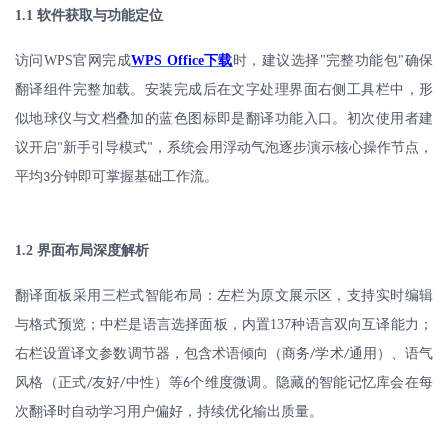
1.1
软件获取与功能定位
访问
WPS
官网完成
WPS Office
下载
时，建议选择
"
完整功能包
确保
"
翻译组件完整加载。安装完成后在文字处理界面右侧工具栏中，形
似地球仪与文档叠加的蓝色图标即是翻译功能入口。初次使用者建
议开启
新手引导模式
，系统会用浮动气泡逐步演示核心操作节点，
"
"
平均
分钟即可掌握基础工作流。
3
1.2
界面布局深度解析
翻译面板采用三栏式智能布局：左栏为原文展示区，支持实时编辑
与格式预览；中栏是语言选择面板，内置
137
种语言双向互译能力；
右栏设置译文参数调节器，包含术语倾向（商务
学术
通用）、语气
/
/
风格（正式
友好
中性）等
个维度微调。隐藏的智能记忆库会在每
/
/
6
次翻译时自动学习用户偏好，持续优化输出质量。