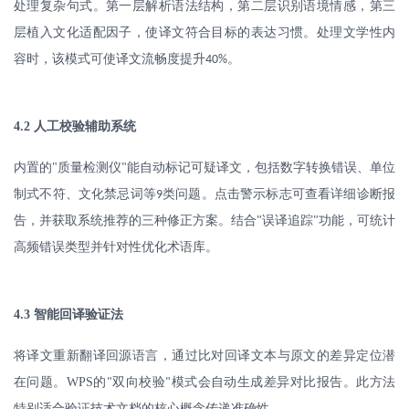
处理复杂句式。第一层解析语法结构，第二层识别语境情感，第三
层植入文化适配因子，使译文符合目标的表达习惯。处理文学性内
容时，该模式可使译文流畅度提升
。
40%
4.2
人工校验辅助系统
内置的
"
质量检测仪
能自动标记可疑译文，包括数字转换错误、单位
"
制式不符、文化禁忌词等
类问题。点击警示标志可查看详细诊断报
9
告，并获取系统推荐的三种修正方案。结合
误译追踪
功能，可统计
"
"
高频错误类型并针对性优化术语库。
4.3
智能回译验证法
将译文重新翻译回源语言，通过比对回译文本与原文的差异定位潜
在问题。
WPS
的
双向校验
模式会自动生成差异对比报告。此方法
"
"
特别适合验证技术文档的核心概念传递准确性。