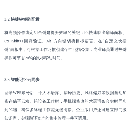
3.2
快捷键矩阵配置
将高频操作绑定组合键是提升效率的关键：
F8
快速唤出翻译面板、
回译验证、
方向键切换目标语言。在
自定义快捷
Ctrl+Shift+T
Alt+
"
键
面板中，可根据工作习惯创建个性化指令集，专业译员通过热键
"
操作可节省
的鼠标移动时间。
70%
3.3
智能记忆云同步
登录
WPS
账号后，个人术语库、翻译历史、风格偏好等数据自动加
密存储至云端。跨设备工作时，手机端修改的术语词条会实时同步
到
端，确保多终端工作流无缝衔接。企业版用户还可建立部门级
PC
知识库，实现翻译资产的集中管理与共享调用。