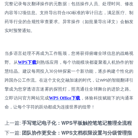
完整记录每次翻译操作的元数据：包括操作人员、处理时间、修改
内容等
12
项信息。支持导出符合
标准的审计日志，满足医疗、制
ISO
药等行业的合规性审查要求。异常操作（如批量导出译文）会触发
实时预警通知。
当多语言处理不再成为工作瓶颈，您将获得俯瞰全球信息的战略视
野。从
WPS
下载
到熟练应用，每个功能模块都凝聚着人机协作的智
慧结晶。建议每周投入
30
分钟探索一个新功能，逐步构建个性化的
跨国办公工作流。在这个文化交融加速的时代，让
的智能翻译引
WPS
擎成为您穿透语言迷雾的探照灯，照亮通往全球舞台的进阶之路。
立即访问官方网站完成
WPS Office
下载
，体验科技赋能下的沟通革
命，让每个字符的跃动都成为连接世界的纽带！
上一篇:
手写笔记电子化：WPS平板触控笔笔记整理全流程
下一篇:
团队协作更安全：WPS文档权限设置与分级管理指