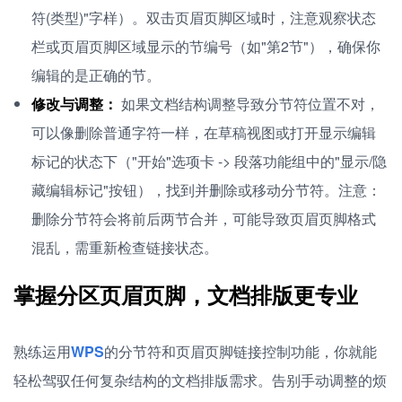
符(类型)"字样）。双击页眉页脚区域时，注意观察状态
栏或页眉页脚区域显示的节编号（如"第2节"），确保你
编辑的是正确的节。
修改与调整：
如果文档结构调整导致分节符位置不对，
可以像删除普通字符一样，在草稿视图或打开显示编辑
标记的状态下（"开始"选项卡 -> 段落功能组中的"显示/隐
藏编辑标记"按钮），找到并删除或移动分节符。注意：
删除分节符会将前后两节合并，可能导致页眉页脚格式
混乱，需重新检查链接状态。
掌握分区页眉页脚，文档排版更专业
熟练运用
WPS
的分节符和页眉页脚链接控制功能，你就能
轻松驾驭任何复杂结构的文档排版需求。告别手动调整的烦