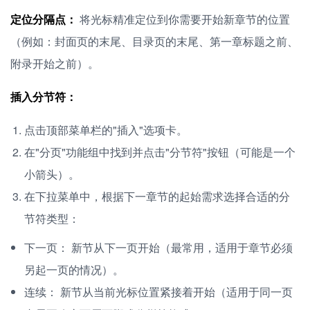
定位分隔点：
将光标精准定位到你需要开始新章节的位置
（例如：封面页的末尾、目录页的末尾、第一章标题之前、
附录开始之前）。
插入分节符：
点击顶部菜单栏的"插入"选项卡。
在"分页"功能组中找到并点击"分节符"按钮（可能是一个
小箭头）。
在下拉菜单中，根据下一章节的起始需求选择合适的分
节符类型：
下一页： 新节从下一页开始（最常用，适用于章节必须
另起一页的情况）。
连续： 新节从当前光标位置紧接着开始（适用于同一页