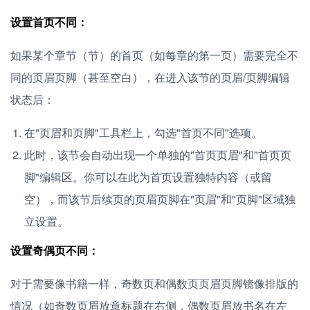
设置首页不同：
如果某个章节（节）的首页（如每章的第一页）需要完全不
同的页眉页脚（甚至空白），在进入该节的页眉/页脚编辑
状态后：
在"页眉和页脚"工具栏上，勾选"首页不同"选项。
此时，该节会自动出现一个单独的"首页页眉"和"首页页
脚"编辑区。你可以在此为首页设置独特内容（或留
空），而该节后续页的页眉页脚在"页眉"和"页脚"区域独
立设置。
设置奇偶页不同：
对于需要像书籍一样，奇数页和偶数页页眉页脚镜像排版的
情况（如奇数页眉放章标题在右侧，偶数页眉放书名在左