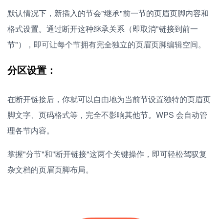
默认情况下，新插入的节会"继承"前一节的页眉页脚内容和
格式设置。通过断开这种继承关系（即取消"链接到前一
节"），即可让每个节拥有完全独立的页眉页脚编辑空间。
分区设置：
在断开链接后，你就可以自由地为当前节设置独特的页眉页
脚文字、页码格式等，完全不影响其他节。WPS 会自动管
理各节内容。
掌握"分节"和"断开链接"这两个关键操作，即可轻松驾驭复
杂文档的页眉页脚布局。