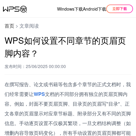
Windows下载
Android下载
首页
>
文章阅读
WPS如何设置不同章节的页眉页
脚内容？
发布时间：25/06/2025 00:00:00
在撰写报告、论文或书籍等包含多个章节的正式文档时，我
们经常需要让
WPS
文档的不同部分拥有独立的页眉页脚内
容。例如，封面不要页眉页脚、目录页的页眉写"目录"、正
文各章的页眉显示对应章节标题、附录部分又有不同的页脚
信息。手动逐页设置不仅极其繁琐，一旦文档结构调整（如
增删内容导致页码变化），所有手动设置的页眉页脚都可能