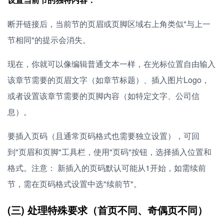
断开链接后，当前节的页眉或页脚区域右上角类似"与上一
节相同"的提示会消失。
现在，你就可以像编辑普通文本一样，在光标位置自由输入
该章节需要的页眉文字（如章节标题）、插入图片Logo，
或者设置该章节需要的页脚内容（如特定文字、公司信
息）。
要插入页码（且通常页码格式也需要独立设置），可回
到"页眉和页脚"工具栏，使用"页码"按钮，选择插入位置和
格式。注意： 新插入的页码默认可能从1开始，如需续前
节，需在页码格式设置中选"续前节"。
(三) 处理特殊要求（首页不同、奇偶页不同）