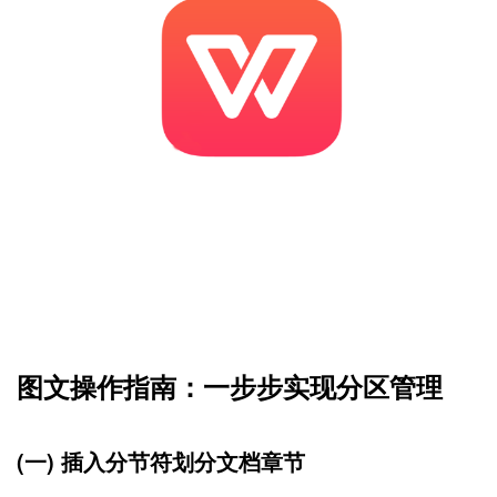
图文操作指南：一步步实现分区管理
(一) 插入分节符划分文档章节