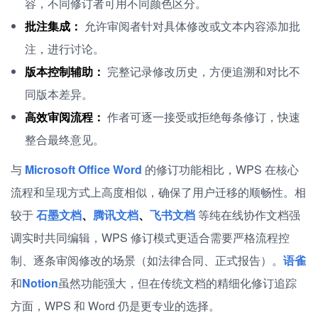
容，不同修订者可用不同颜色区分。
批注集成：
允许审阅者针对具体修改或文本内容添加批
注，进行讨论。
版本控制辅助：
完整记录修改历史，方便追溯和对比不
同版本差异。
高效审阅流程：
作者可逐一接受或拒绝每条修订，快速
整合最终意见。
与
Microsoft Office Word
的修订功能相比，WPS 在核心
流程和呈现方式上高度相似，确保了用户迁移的顺畅性。相
较于
石墨文档
、
腾讯文档
、
飞书文档
等纯在线协作文档强
调实时共同编辑，WPS 修订模式更适合需要严格流程控
制、逐条审阅修改的场景（如法律合同、正式报告）。
语雀
和
Notion
虽然功能强大，但在传统文档的精细化修订追踪
方面，WPS 和 Word 仍是更专业的选择。