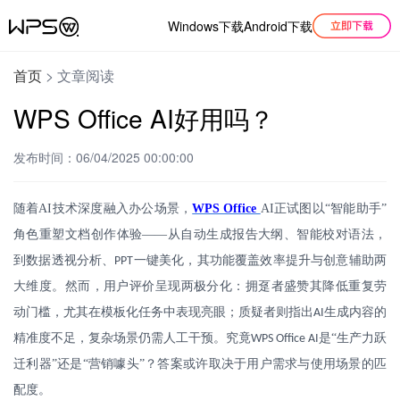
Windows下载
Android下载
首页
>
文章阅读
WPS Office AI好用吗？
发布时间：06/04/2025 00:00:00
随着
AI
技术深度融入办公场景，
WPS Office
AI
正试图以“智能助手”
角色重塑文档创作体验——从自动生成报告大纲、智能校对语法，
到数据透视分析、
一键美化，其功能覆盖效率提升与创意辅助两
PPT
大维度。然而，用户评价呈现两极分化：拥趸者盛赞其降低重复劳
动门槛，尤其在模板化任务中表现亮眼；质疑者则指出
生成内容的
AI
精准度不足，复杂场景仍需人工干预。究竟
是“生产力跃
WPS Office AI
迁利器”还是“营销噱头”？答案或许取决于用户需求与使用场景的匹
配度。