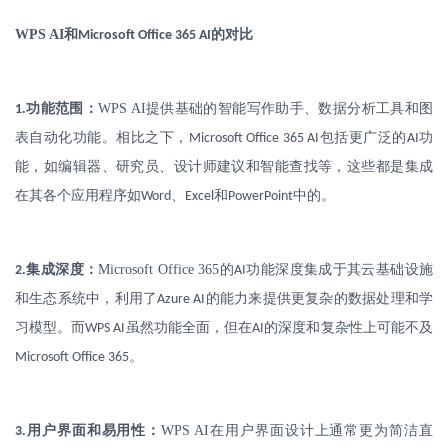
WPS AI
和
的对比
Microsoft Office 365 AI
.
功能范围：
WPS AI
提供基础的智能写作助手、数据分析工具和图
1
表自动化功能。相比之下，
包括更广泛的
功
Microsoft Office 365 AI
AI
能，如编辑器、研究员、设计师建议和智能查找等，这些都是集成
在其各个应用程序如
、
和
中的。
Word
Excel
PowerPoint
.
集成深度：
Microsoft Office 365
的
功能深度集成于其云基础设施
2
AI
和生态系统中，利用了
的能力来提供更复杂的数据处理和学
Azure AI
习模型。而
虽然功能全面，但在
的深度和复杂性上可能不及
WPS AI
AI
。
Microsoft Office 365
.
用户界面和易用性：
WPS AI
在用户界面设计上通常更为简洁直
3