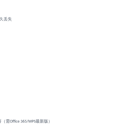
久丢失
容（需
最新版）
Office 365/WPS