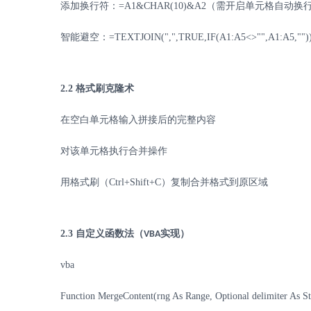
添加换行符：
=A1&CHAR(10)&A2
（需开启单元格自动换
智能避空：
=TEXTJOIN(",",TRUE,IF(A1:A5<>"",A1:A5,"")
2.2
格式刷克隆术
在空白单元格输入拼接后的完整内容
对该单元格执行合并操作
用格式刷（
Ctrl+Shift+C
）复制合并格式到原区域
2.3
自定义函数法（
实现）
VBA
vba
Function MergeContent(rng As Range, Optional delimiter As S