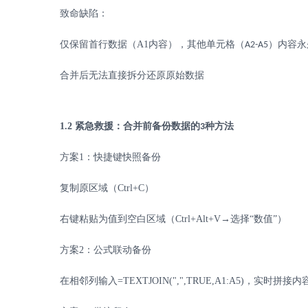
致命缺陷：
仅保留首行数据（
A1
内容），其他单元格（
）内容永
A2-A5
合并后无法直接拆分还原原始数据
1.2
紧急救援：合并前备份数据的
种方法
3
方案
1
：快捷键快照备份
复制原区域（
Ctrl+C
）
右键粘贴为值到空白区域（
Ctrl+Alt+V
→选择“数值”）
方案
2
：公式联动备份
在相邻列输入
=TEXTJOIN(",",TRUE,A1:A5)
，实时拼接内