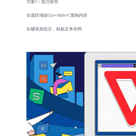
方案
3
：批注留存
全选区域按
Ctrl+Shift+C
复制内容
右键添加批注，粘贴文本存档