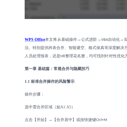
WPS Office
本文将从基础操作
→公式进阶→
自动化→
VBA
法。特别提供跨表合并、智能避空、格式保真等深度解决
人员处理报表，还是
整理花名册，均可找到针对性优化
HR
第一章
基础篇：常规合并与隐藏技巧
1.1
标准合并操作的风险警示
操作步骤：
选中需合并区域（如
A1:A5
）
点击【开始】
→【合并居中】或按快捷键
Ctrl+M