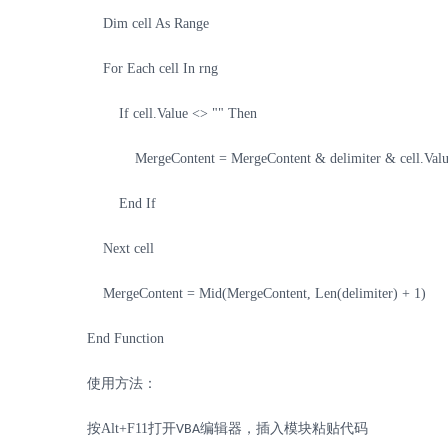
Dim cell As Range
For Each cell In rng
If cell.Value <> "" Then
MergeContent = MergeContent & delimiter & cell.Va
End If
Next cell
MergeContent = Mid(MergeContent, Len(delimiter) + 1)
End Function
使用方法：
按
Alt+F11
打开
编辑器，插入模块粘贴代码
VBA