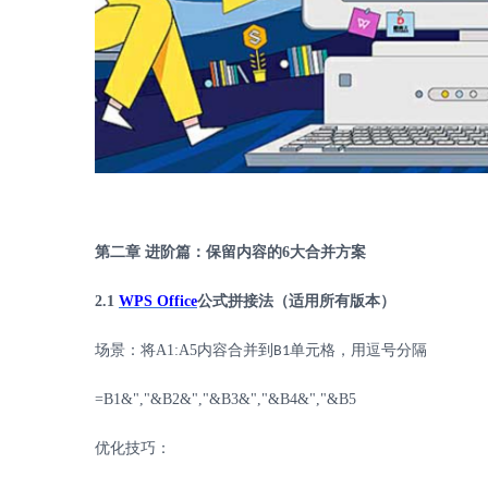
第二章
进阶篇：保留内容的
6
大合并方案
2.1
WPS Office
公式拼接法（适用所有版本）
场景：将
A1:A5
内容合并到
单元格，用逗号分隔
B1
=B1&","&B2&","&B3&","&B4&","&B5
优化技巧：