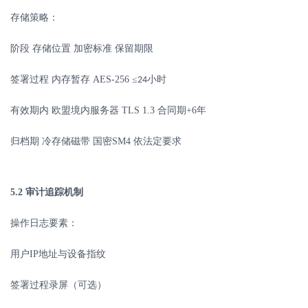
存储策略：
阶段
存储位置
加密标准
保留期限
签署过程
内存暂存
AES-256
≤
小时
24
有效期内
欧盟境内服务器
TLS 1.3
合同期
+6
年
归档期
冷存储磁带
国密
SM4
依法定要求
5.2
审计追踪机制
操作日志要素：
用户
IP
地址与设备指纹
签署过程录屏（可选）