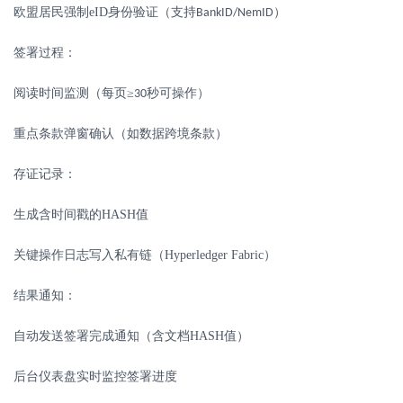
欧盟居民强制
eID
身份验证（支持
）
BankID/NemID
签署过程：
阅读时间监测（每页
≥
秒可操作）
30
重点条款弹窗确认（如数据跨境条款）
存证记录：
生成含时间戳的
HASH
值
关键操作日志写入私有链（
Hyperledger Fabric
）
结果通知：
自动发送签署完成通知（含文档
HASH
值）
后台仪表盘实时监控签署进度