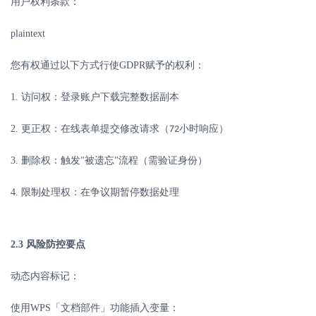
用户权利条款：
plaintext
您有权通过以下方式行使
GDPR
赋予的权利：
1.
访问权：登录账户下载完整数据副本
2.
更正权：在线表单提交修改请求（
小时响应）
72
3.
删除权：触发
被遗忘
流程（需验证身份）
"
"
4.
限制处理权：在争议期暂停数据处理
2.3
风险防控要点
动态内容标记：
使用
WPS
「文档部件」功能插入变量：