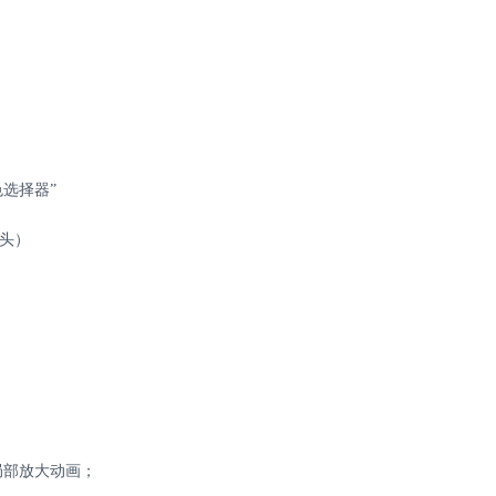
色选择器”
箭头）
局部放大动画；