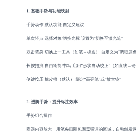
1.
基础手势与功能映射
手势动作
默认功能
自定义建议
单次轻点
选择对象
/
切换光标
设置为
“切换至激光笔”
双击笔身
切换上一工具（如笔
→橡皮）
自定义为
“调取颜
长按拖拽
自由绘制
/
书写
启用
“形状自动校正”（如直线→
侧键按压
橡皮擦（默认）
绑定
“高亮笔”或“放大镜”
2.
进阶手势：提升标注效率
手势组合操作
圈选内容放大：用笔尖画圈包围需强调的区域，自动触发