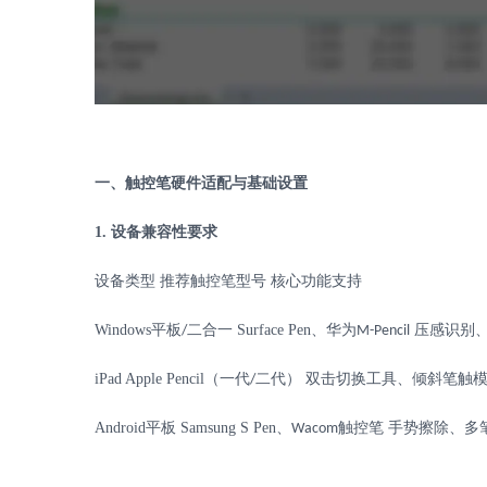
一、触控笔硬件适配与基础设置
1.
设备兼容性要求
设备类型
推荐触控笔型号
核心功能支持
Windows
平板
二合一
Surface Pen
、华为
压感识别
/
M-Pencil
iPad
Apple Pencil
（一代
二代）
双击切换工具、倾斜笔触
/
Android
平板
Samsung S Pen
、
触控笔
手势擦除、多
Wacom