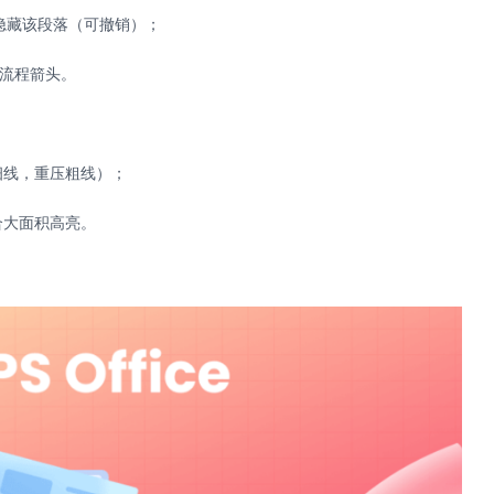
隐藏该段落（可撤销）；
成流程箭头。
细线，重压粗线）；
合大面积高亮。