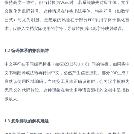
保持高度一致性。但当转换为
时，若系统缺失对应字体，文字
Word
会退化为乱码符号。这种情况在转换书法字体、特殊符号（如数学
公式）时尤为明显。更隐蔽的风险在于部分
采用字体子集化技
PDF
术，仅嵌入文档实际使用的字符，导致转换后出现字符映射错误。
1.2
编码体系的兼容陷阱
中文字符在不同编码标准（如
GB2312
与
）间的转换，如同将中
UTF-8
文书籍翻译成法语再转回中文，必然产生信息损耗。部分
生成工
PDF
具默认使用区域编码，当转换工具未正确识别时，会将汉字拆解为
无意义的代码片段。这种现象在包含多种语言混排的文档中呈指数
级放大。
1.3
复杂排版的解构难题