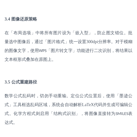
3.4
图像还原策略
在「布局选项」中将所有图片设为「嵌入型」，防止图文错位。批
量选中图像后，通过「图片格式」统一设置
300dpi
分辨率。对于模糊
的图像文字，使用
「图片转文字」功能进行二次识别，将结果以
WPS
文本框形式叠加在原图上。
3.5
公式重建路径
数学公式乱码时，切勿手动重输。定位公式位置后，使用「墨迹公
式」工具框选乱码区域，系统会自动解析
LaTeX
代码并生成可编辑公
式。化学方程式则启用「结构式识别」，将图像直接转为
表
SMILES
达式。