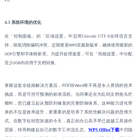
4.3
系统环境的优化
在「控制面板」的「区域设置」中启用
Unicode UTF-8
全球语言支
持，彻底消除编码冲突。定期更新
至最新版本，确保使用最新的
WPS
引擎和字体映射库。为提升处理速度，可在「性能设置」中分配
OCR
至少
内存用于文档转换。
2GB
掌握这套全链路解决方案后，
PDF
转
将不再是令人畏惧的技术
Word
挑战，而是可控可预测的标准流程。当同事还在为乱码文档焦头烂
额时，您已建立起从预防到修复的完整防御体系。这种能力进化带
来的不仅是效率提升，更重要的是培养了系统性解决问题的思维方
式。在数字化转型加速的今天，真正的办公高手早已超越工具操作
层面，转而构建起自己的数字工作流生态。
WPS Office
下载
中仍隐