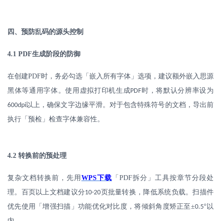
四、预防乱码的源头控制
4.1 PDF
生成阶段的防御
在创建
PDF
时，务必勾选「嵌入所有字体」选项，建议额外嵌入思源
黑体等通用字体。使用虚拟打印机生成
时，将默认分辨率设为
PDF
以上，确保文字边缘平滑。对于包含特殊符号的文档，导出前
600dpi
执行「预检」检查字体兼容性。
4.2
转换前的预处理
复杂文档转换前，先用
WPS
下载
「
PDF
拆分」工具按章节分段处
理。百页以上文档建议分
页批量转换，降低系统负载。扫描件
10-20
优先使用「增强扫描」功能优化对比度，将倾斜角度矫正至±
°以
0.5
内。