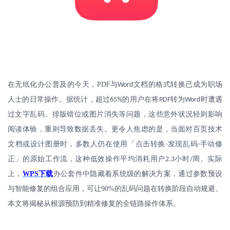
在无纸化办公普及的今天，
PDF
与
文档的格式转换已成为职场
Word
人士的日常操作。据统计，超过
的用户在将
转为
时遭遇
65%
PDF
Word
过文字乱码、排版错位或图片消失等问题，这些意外状况轻则影响
阅读体验，重则导致数据丢失。更令人焦虑的是，当面对百页技术
文档或设计图册时，多数人仍在使用「点击转换
发现乱码
手动修
-
-
正」的原始工作流，这种低效操作平均消耗用户
小时
周。实际
2.3
/
上，
WPS
下载
办公套件中隐藏着系统级的解决方案，通过参数预设
与智能修复的组合应用，可让
90%
的乱码问题在转换阶段自动规避。
本文将揭秘从根源预防到精准修复的全链路操作体系。