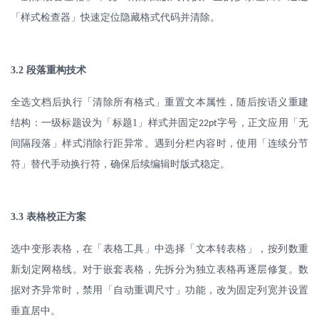
「样式检查器」快速定位隐藏格式代码并清除。
3.2
段落重构技术
全选文档后执行「清除所有格式」重置文本属性，随后按语义重建
结构：一级标题设为「标题
1
」样式并固定
字号，正文应用「无
22pt
间隔段落」样式消除行距异常。遇到分栏内容时，使用「连续分节
符」替代手动换行符，确保后续编辑时版式稳定。
3.3
表格校正方案
选中变形表格，在「表格工具」中选择「文本转表格」，按列数重
新划定网格线。对于嵌套表格，先拆分为独立表格再逐层修复。数
据对齐异常时，禁用「自动重调尺寸」功能，改为固定列宽并设置
垂直居中。