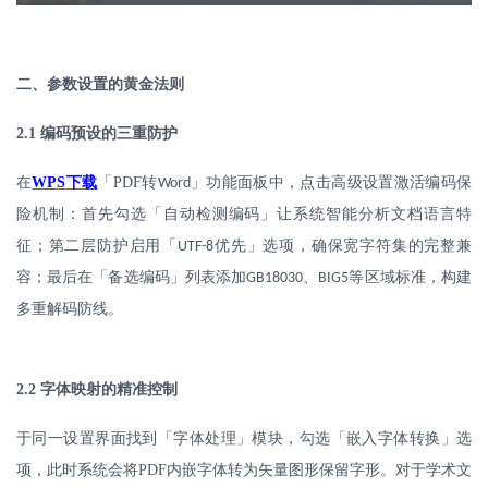
二、参数设置的黄金法则
2.1
编码预设的三重防护
在
WPS
下载
「
PDF
转
」功能面板中，点击高级设置激活编码保
Word
险机制：首先勾选「自动检测编码」让系统智能分析文档语言特
征；第二层防护启用「
优先」选项，确保宽字符集的完整兼
UTF-8
容；最后在「备选编码」列表添加
、
等区域标准，构建
GB18030
BIG5
多重解码防线。
2.2
字体映射的精准控制
于同一设置界面找到「字体处理」模块，勾选「嵌入字体转换」选
项，此时系统会将
PDF
内嵌字体转为矢量图形保留字形。对于学术文