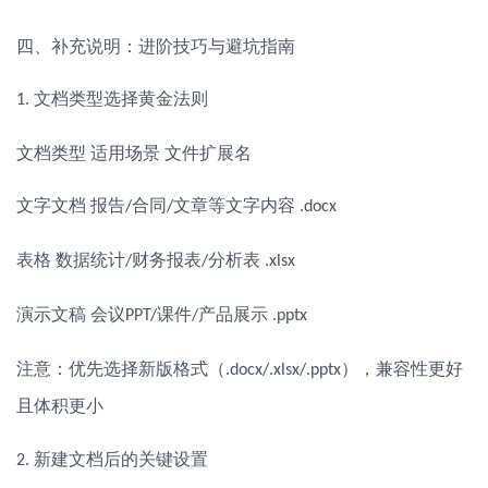
四、补充说明：进阶技巧与避坑指南
文档类型选择黄金法则
1.
文档类型 适用场景 文件扩展名
文字文档
报告
合同
文章等文字内容
/
/
.docx
表格
数据统计
财务报表
分析表
/
/
.xlsx
演示文稿
会议
课件
产品展示
PPT/
/
.pptx
注意：优先选择新版格式（
），兼容性更好
.docx/.xlsx/.pptx
且体积更小
新建文档后的关键设置
2.