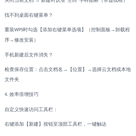
关闭当前文档
→ 新建时认准“空白”字样图标（带虚线框）
找不到桌面右键菜单？
重装
时勾选【添加右键菜单选项】（控制面板→卸载程
WPS
序→修改安装）
手机新建后文件消失？
检查保存位置：点击文档名
→【位置】→选择云文档或本地
文件夹
效率倍增技巧
4.
自定义快速访问工具栏：
右键添加【新建】按钮至顶部工具栏，一键触达