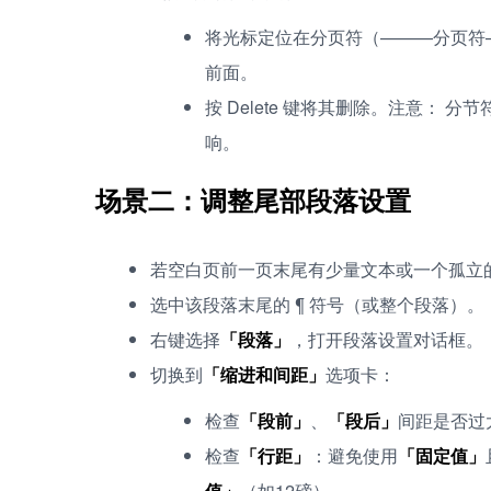
将光标定位在分页符（———分页符
前面。
按 Delete 键将其删除。注意：
响。
场景二：调整尾部段落设置
若空白页前一页末尾有少量文本或一个孤立的
选中该段落末尾的 ¶ 符号（或整个段落）。
右键选择
「段落」
，打开段落设置对话框。
切换到
「缩进和间距」
选项卡：
检查
「段前」
、
「段后」
间距是否过
检查
「行距」
：避免使用
「固定值」
值」
（如12磅）。