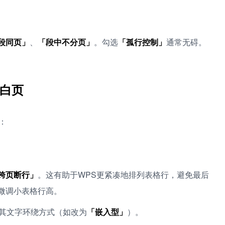
段同页」
、
「段中不分页」
。勾选
「孤行控制」
通常无碍。
白页
：
跨页断行」
。这有助于WPS更紧凑地排列表格行，避免最后
微调小表格行高。
整其文字环绕方式（如改为
「嵌入型」
）。