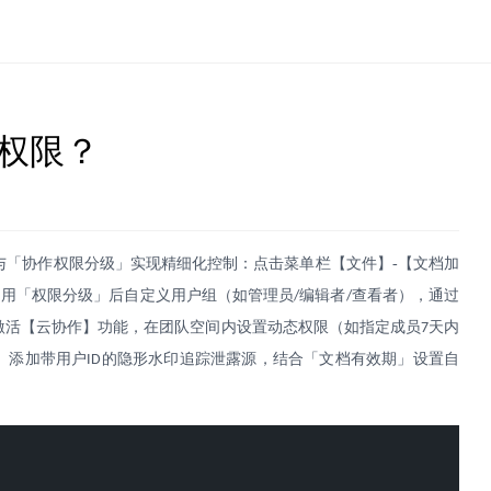
档权限？
与「协作权限分级」实现精细化控制：点击菜单栏【文件】
-
【文档加
启用「权限分级」后自定义用户组（如管理员
编辑者
查看者），通过
/
/
激活【云协作】功能，在团队空间内设置动态权限（如指定成员
天内
7
」添加带用户
的隐形水印追踪泄露源，结合「文档有效期」设置自
ID