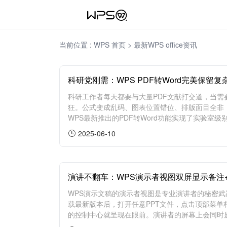
当前位置 :
WPS 首页
> 最新WPS office资讯
科研党刚需：WPS PDF转Word完美保留
科研工作者每天都要与大量PDF文献打交道，当
狂。公式变成乱码、图表位置错位、排版面目全非
WPS最新推出的PDF转Word功能实现了实验室级
2025-06-10
演讲不翻车：WPS演示者视图双屏显示备注
WPS演示文稿的演示者视图是专业演讲者的秘密武
载最新版本后，打开任意PPT文件，点击顶部菜单栏
的控制中心就呈现在眼前。演讲者的屏幕上会同时显