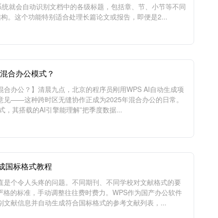
系统就会自动识别文档中的各级标题，包括章、节、小节等不同
构。这个功能特别适合处理长篇论文或报告，即便是2...
重塑混合办公模式？
义混合办公？】清晨九点，北京的程序员刚用WPS AI自动生成项
见——这种跨时区无缝协作正成为2025年混合办公的日常。
其搭载的AI引擎能理解”把季度数据...
成国标格式教程
直是个令人头疼的问题。不同期刊、不同学校对文献格式的要
这类严格的标准，手动调整往往费时费力。WPS作为国产办公软件
文献信息并自动生成符合国标格式的参考文献列表，...