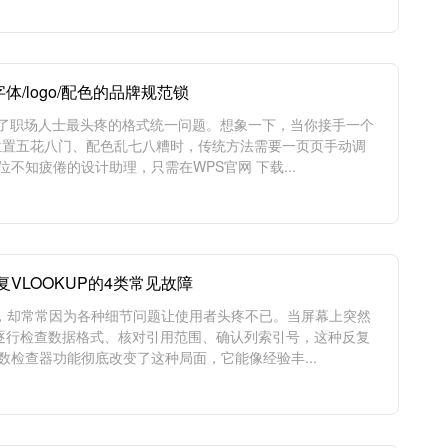
体/logo/配色的品牌规范锁
决了职场人士最头疼的格式统一问题。想象一下，当你接手一个
go位置五花八门、配色乱七八糟时，传统方法需要一页页手动调
不知疲倦的设计助理，只需在WPS官网 下载...
VLOOKUP的4类常见故障
工具，却常常因为各种细节问题让使用者头疼不已。当屏幕上突然
时间逐行检查数据格式、核对引用范围、确认列索引号，这种反复
数检查器功能彻底改变了这种局面，它能像经验丰...