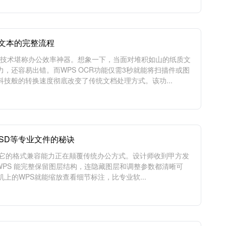
辑文本的完整流程
别技术堪称办公效率神器。想象一下，当面对堆积如山的纸质文
，还容易出错。而WPS OCR功能仅需3秒就能将扫描件或图
技般的转换速度彻底改变了传统文档处理方式。该功...
PSD等专业文件的秘诀
，它的格式兼容能力正在颠覆传统办公方式。设计师收到甲方发
新版WPS 能完整保留图层结构，连隐藏图层和调整参数都清晰可
上的WPS就能缩放查看细节标注，比专业软...